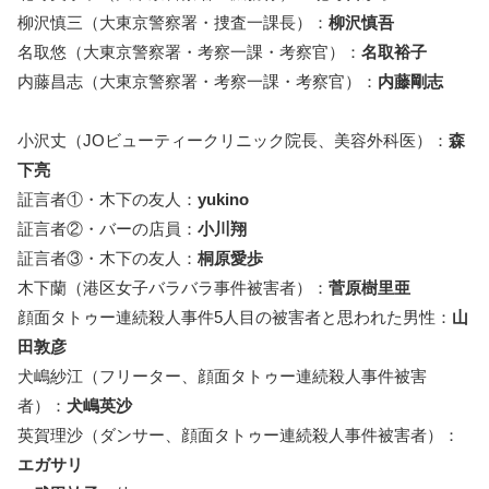
柳沢慎三（大東京警察署・捜査一課長）：
柳沢慎吾
名取悠（大東京警察署・考察一課・考察官）：
名取裕子
内藤昌志（大東京警察署・考察一課・考察官）：
内藤剛志
小沢丈（JOビューティークリニック院長、美容外科医）：
森
下亮
証言者①・木下の友人：
yukino
証言者②・バーの店員：
小川翔
証言者③・木下の友人：
桐原愛歩
木下蘭（港区女子バラバラ事件被害者）：
菅原樹里亜
顔面タトゥー連続殺人事件5人目の被害者と思われた男性：
山
田敦彦
犬嶋紗江（フリーター、顔面タトゥー連続殺人事件被害
者）：
犬嶋英沙
英賀理沙（ダンサー、顔面タトゥー連続殺人事件被害者）：
エガサリ