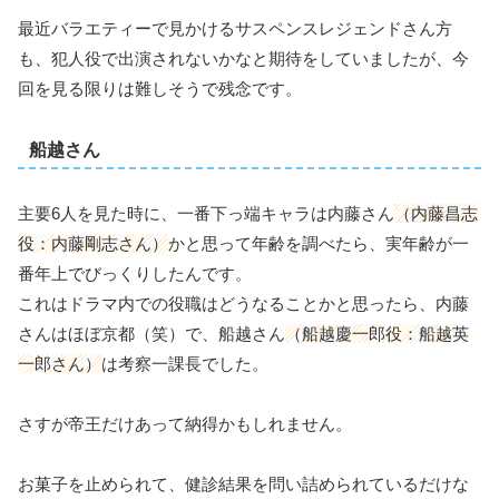
最近バラエティーで見かけるサスペンスレジェンドさん方
も、犯人役で出演されないかなと期待をしていましたが、今
回を見る限りは難しそうで残念です。
船越さん
主要6人を見た時に、一番下っ端キャラは内藤さん
（内藤昌志
役：内藤剛志さん）
かと思って年齢を調べたら、実年齢が一
番年上でびっくりしたんです。
これはドラマ内での役職はどうなることかと思ったら、内藤
さんはほぼ京都（笑）で、船越さん
（船越慶一郎役：船越英
一郎さん）
は考察一課長でした。
さすが帝王だけあって納得かもしれません。
お菓子を止められて、健診結果を問い詰められているだけな