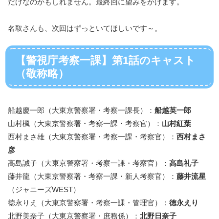
だけなのかもしれません。最終回に望みをかけます。
名取さんも、次回はずっといてほしいです～。
【警視庁考察一課】第1話のキャスト
（敬称略）
船越慶一郎（大東京警察署・考察一課長）：
船越英一郎
山村楓（大東京警察署・考察一課・考察官）：
山村紅葉
西村まさ雄（大東京警察署・考察一課・考察官）：
西村まさ
彦
高島誠子（大東京警察署・考察一課・考察官）：
高島礼子
藤井龍（大東京警察署・考察一課・新人考察官）：
藤井流星
（ジャニーズWEST）
徳永りえ（大東京警察署・考察一課・管理官）：
徳永えり
北野美奈子（大東京警察署・庶務係）：
北野日奈子