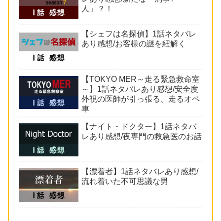
人」？！
【シェフは名探偵】1話ネタバレ
あり感想/お客様の謎を紐解く
【TOKYO MER～走る緊急救命室
～】1話ネタバレあり感想/安全度
外視の医師が引っ張る、走るオペ
車
【ナイト・ドクター】1話ネタバ
レあり感想/夜専門の救急医のお話
【漂着者】1話ネタバレあり感想/
流れ着いた不可思議な男