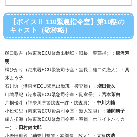
【ボイスⅡ 110緊急指令室】第10話の
キャスト（敬称略）
樋口彰吾（港東署ECU緊急出動班・班長、警部補）：
唐沢寿
明
橘ひかり（港東署ECU緊急司令室・室長、雄二の恋人）：
真
木よう子
石川透（港東署ECU緊急出動班・捜査員）：
増田貴久
山城早紀（港東署ECU緊急司令室・副室長）：
宮本茉由
片桐優斗（神奈川県警捜査一課・捜査員）：
中川大輔
小松知里（港東署ECU緊急司令室・新人室員）：
藤間爽子
緒方拓海（港東署ECU緊急司令室・室員、ホワイトハッカ
ー）：
田村健太郎
小野田則親（神奈川県警・本部長、故人）：
大河内浩