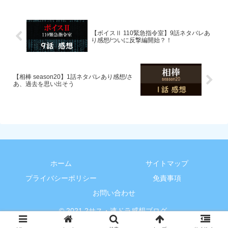
【ボイスⅡ 110緊急指令室】9話ネタバレあ
り感想/ついに反撃編開始？！
【相棒 season20】1話ネタバレあり感想/さ
あ、過去を思い出そう
ホーム
サイトマップ
プライバシーポリシー
免責事項
お問い合わせ
© 2021 2サス・連ドラ感想ブログ.