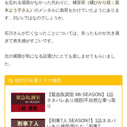
を忘れる場面がなかった代わりに、橘室長
（橘ひかり役：真
木よう子さん）
のメンタルに負荷をかけていたようにありま
す。2ならではなのでしょうか。
石川さんが亡くなったことについては、失ったものが大き過
ぎて喪失感がすごいです。
次の展開が気になる話運びにとても楽しませてもらいまし
た。
他2021年夏ドラマ感想
【緊急取調室 4th SEASON】1話
ネタバレあり感想/不自然な乗っ取
り
【刑事7人 SEASON7】1話ネタバ
レあり感想/新たな「刑事7