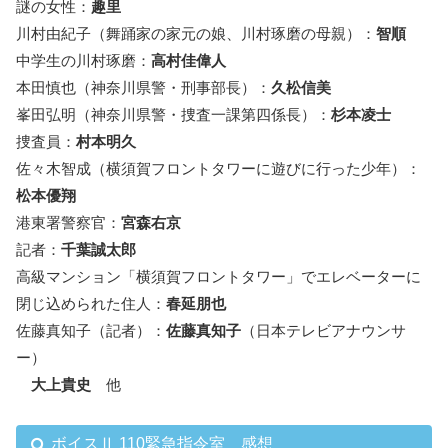
謎の女性：
趣里
川村由紀子（舞踊家の家元の娘、川村琢磨の母親）：
智順
中学生の川村琢磨：
高村佳偉人
本田慎也（神奈川県警・刑事部長）：
久松信美
峯田弘明（神奈川県警・捜査一課第四係長）：
杉本凌士
捜査員：
村本明久
佐々木智成（横須賀フロントタワーに遊びに行った少年）：
松本優翔
港東署警察官：
宮森右京
記者：
千葉誠太郎
高級マンション「横須賀フロントタワー」でエレベーターに
閉じ込められた住人：
春延朋也
佐藤真知子（記者）：
佐藤真知子
（日本テレビアナウンサ
ー）
大上貴史
他
ボイスⅡ 110緊急指令室 感想