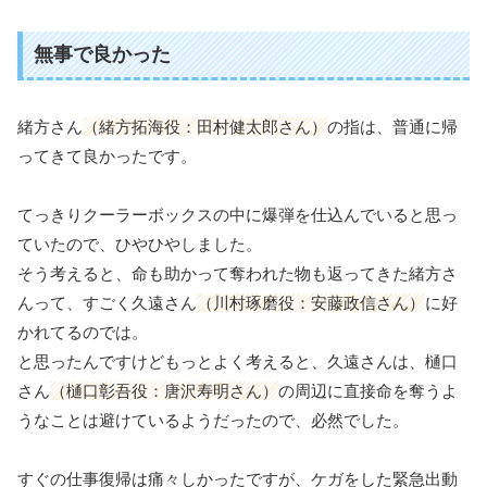
無事で良かった
緒方さん
（緒方拓海役：田村健太郎さん）
の指は、普通に帰
ってきて良かったです。
てっきりクーラーボックスの中に爆弾を仕込んでいると思っ
ていたので、ひやひやしました。
そう考えると、命も助かって奪われた物も返ってきた緒方さ
んって、すごく久遠さん
（川村琢磨役：安藤政信さん）
に好
かれてるのでは。
と思ったんですけどもっとよく考えると、久遠さんは、樋口
さん
（樋口彰吾役：唐沢寿明さん）
の周辺に直接命を奪うよ
うなことは避けているようだったので、必然でした。
すぐの仕事復帰は痛々しかったですが、ケガをした緊急出動