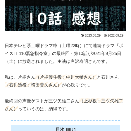
2023.05.29
2022.09.29
日本テレビ系土曜ドラマ枠（土曜22時）にて連続ドラマ『ボ
イスⅡ 110緊急指令室』の最終回・第10話が2021年9月25日
（土）に放送されました。主演は唐沢寿明さんです。
私は、片桐さん
（片桐優斗役：中川大輔さん）
と石川さん
（石川透役：増田貴久さん）
が心残りです。
最終回の声優ゲストが三ツ矢雄二さん
（上杉役：三ツ矢雄二
さん）
っていうのは、納得です。
目次