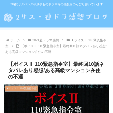
2時間サスペンスや刑事ものドラマ等の感想をのんびり書いています
ホーム
2021夏ドラマ感想
★ボイスⅡ 110緊急指令
室
【ボイスⅡ 110緊急指令室】最終回10話ネタバレあり感想/
ある高級マンション在住の不運
【ボイスⅡ 110緊急指令室】最終回10話ネ
タバレあり感想/ある高級マンション在住
の不運
★ボイスⅡ 110緊急指令室