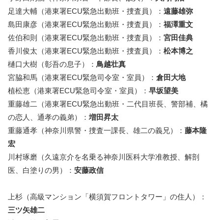
足達大輔（港東署ECU緊急出動班・捜査員）：
遠藤雄弥
島田康彦（港東署ECU緊急出動班・捜査員）：
福澤重文
佐伯和則（港東署ECU緊急出動班・捜査員）：
宮田佳典
香川俊太（港東署ECU緊急出動班・捜査員）：
松本博之
樋口大樹（彰吾の息子）：
鳥越壮真
宮脇和馬（港東署ECU緊急司令室・室員）：
倉田大地
植松恵（港東署ECU緊急司令室・室員）：
早坂望美
重藤雄二（港東署ECU緊急出動班・二代目班長、警部補、橘
の恋人、通孝の義弟）：
増田昇太
重藤通孝（神奈川県警・捜査一課長、雄二の義兄）：
藤本隆
宏
川村琢磨（久遠京介を名乗る神奈川医科大学准教授、解剖
医、白塗りの男）：
安藤政信
上杉（高級マンション「横須賀フロントタワー」の住人）：
三ツ矢雄二