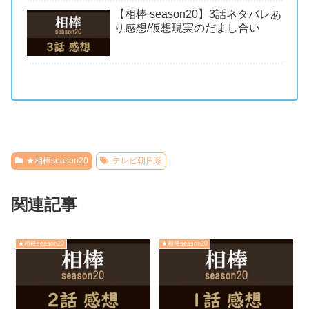
【相棒 season20】3話ネタバレあ
り感想/仮想現実のだまし合い
★相棒season20
テレビ朝日系
関連記事
★相棒season20
★相棒season20