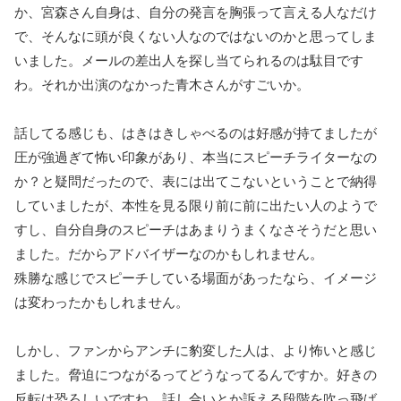
か、宮森さん自身は、自分の発言を胸張って言える人なだけ
で、そんなに頭が良くない人なのではないのかと思ってしま
いました。メールの差出人を探し当てられるのは駄目です
わ。それか出演のなかった青木さんがすごいか。
話してる感じも、はきはきしゃべるのは好感が持てましたが
圧が強過ぎて怖い印象があり、本当にスピーチライターなの
か？と疑問だったので、表には出てこないということで納得
していましたが、本性を見る限り前に前に出たい人のようで
すし、自分自身のスピーチはあまりうまくなさそうだと思い
ました。だからアドバイザーなのかもしれません。
殊勝な感じでスピーチしている場面があったなら、イメージ
は変わったかもしれません。
しかし、ファンからアンチに豹変した人は、より怖いと感じ
ました。脅迫につながるってどうなってるんですか。好きの
反転は恐ろしいですね。話し合いとか訴える段階を吹っ飛ば