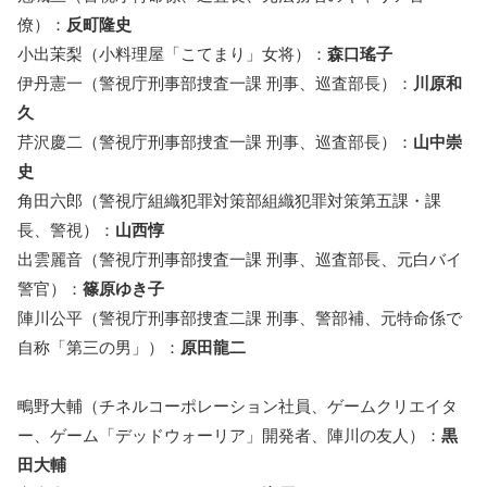
僚）：
反町隆史
小出茉梨（小料理屋「こてまり」女将）：
森口瑤子
伊丹憲一（警視庁刑事部捜査一課 刑事、巡査部長）：
川原和
久
芹沢慶二（警視庁刑事部捜査一課 刑事、巡査部長）：
山中崇
史
角田六郎（警視庁組織犯罪対策部組織犯罪対策第五課・課
長、警視）：
山西惇
出雲麗音（警視庁刑事部捜査一課 刑事、巡査部長、元白バイ
警官）：
篠原ゆき子
陣川公平（警視庁刑事部捜査二課 刑事、警部補、元特命係で
自称「第三の男」）：
原田龍二
鴫野大輔（チネルコーポレーション社員、ゲームクリエイタ
ー、ゲーム「デッドウォーリア」開発者、陣川の友人）：
黒
田大輔