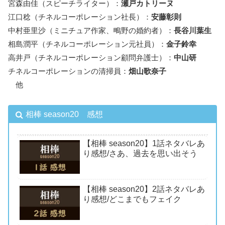
宮森由佳（スピーチライター）：
瀬戸カトリーヌ
江口稔（チネルコーポレーション社長）：
安藤彰則
中村亜里沙（ミニチュア作家、鴫野の婚約者）：
長谷川葉生
相島潤平（チネルコーポレーション元社員）：
金子鈴幸
高井戸（チネルコーポレーション顧問弁護士）：
中山研
チネルコーポレーションの清掃員：
畑山歌奈子
他
相棒 season20 感想
【相棒 season20】1話ネタバレあ
り感想/さあ、過去を思い出そう
【相棒 season20】2話ネタバレあ
り感想/どこまでもフェイク