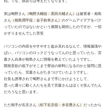
ね。でも、隙あらば考えたくなります。
実は鴫野さん
（鴫野大輔役：黒田大輔さん）
は被害者・相島
さん
（相島潤平役：金子鈴幸さん）
のゲームアイデアをパク
っていたのではないかという展開も期待したのですが、一切
かすりませんでした苦笑
パソコンの内容をやすやすと盗み見れるなんて、情報漏洩や
ばい、パソコンのロックどうなってんのと思っていたら、宮
森さん自身が相島さんに情報を教えていたようですし、
開発意欲の低下がそこまで脅迫の材料になるのかと疑問に思
っていたら、宮森さんがたきつけていたようですし、
社長も誘導されて鴫野さんまで手にかけようとして、
思った通りに動く人たちを見て宮森さんはほくそ笑んでたん
だろうなと思います。
ただ相手が右京さん
（杉下右京役：水谷豊さん）
だったから