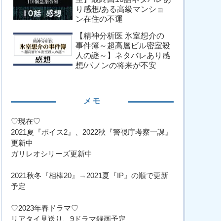
り感想/ある高級マンショ
ン在住の不運
【精神分析医 氷室想介の
事件簿～超高層ビル密室殺
人の謎～】ネタバレあり感
想/パノンの将来が不安
メモ
♡現在♡
2021夏『ボイス2』、2022秋『警視庁考察一課』
更新中
ガリレオシリーズ更新中
2021秋冬『相棒20』→2021夏『IP』の順で更新
予定
♡2023年春ドラマ♡
リアタイ見送り、9ドラマ録画予定