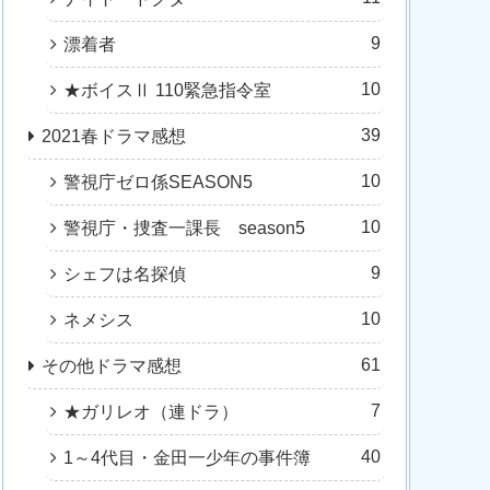
9
漂着者
10
★ボイスⅡ 110緊急指令室
39
2021春ドラマ感想
10
警視庁ゼロ係SEASON5
10
警視庁・捜査一課長 season5
9
シェフは名探偵
10
ネメシス
61
その他ドラマ感想
7
★ガリレオ（連ドラ）
40
1～4代目・金田一少年の事件簿