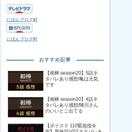
にほんブログ村
にほんブログ村
おすすめ記事
【相棒 season20】5話ネ
タバレあり感想/亀は元気
です
【相棒 season20】4話ネ
タバレあり感想/陣川さん
のいいとこ出てる
【ボイスⅡ 110緊急指令
室】最終回10話ネタバレあ