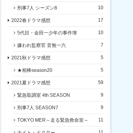
10
刑事7人 シーズン8
17
2022春ドラマ感想
10
5代目・金田一少年の事件簿
7
嫌われ監察官 音無一六
5
2021秋ドラマ感想
5
★相棒season20
59
2021夏ドラマ感想
9
緊急取調室 4th SEASON
9
刑事7人 SEASON7
11
TOKYO MER～走る緊急救命室～
11
ナイト・ドクター