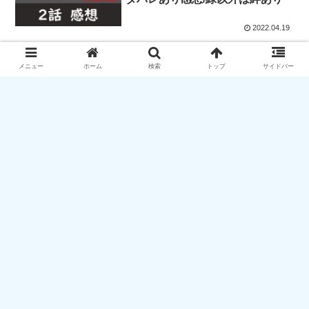
2022.04.19
【警視庁ゼロ係～生活安全課なん
警視庁ゼロ係SEASON5
メニュー
ホーム
検索
トップ
サイドバー
でも相談室～SEASON5】1話ネ
タバレあり感想/水に浮かぶ花弁
の狂気
2022.04.18