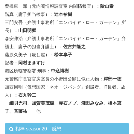
栗橋東一郎（元内閣情報調査室 内閣情報官）：
陰山泰
階真（庸子担当検事）：
辻本祐樹
三門安吾（弁護士事務所「エンパイヤ・ロー・ガーデン」所
長）：
山田明郷
森安伸治（弁護士事務所「エンパイヤ・ロー・ガーデン」弁
護士、庸子の担当弁護士）：
佐古井隆之
藤原久美子（殺し屋）：
松本享子
記者：
岡村まきすけ
港区所轄警察署 刑事：
中込博樹
元警察庁長官官房室長の小野田公顕に似た人物：
岸部一徳
加西周明（仮想国家「ネオ・ジパング」創設者、IT長者、故
人）：
石丸幹二
細貝光司
、
加賀美茂樹
、
赤石ノブ
、
淺田みなみ
、
橋本恵
子
、
斉藤祐一
他
相棒 season20 感想