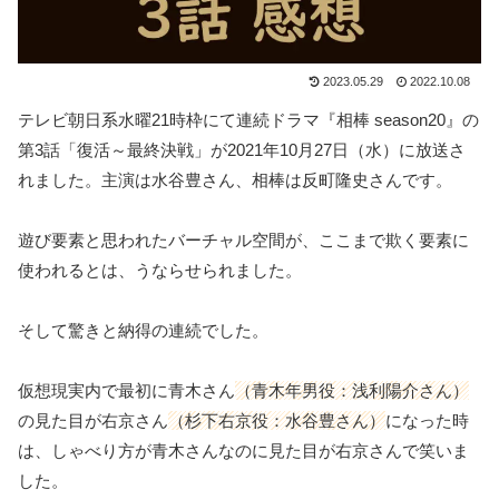
2023.05.29
2022.10.08
テレビ朝日系水曜21時枠にて連続ドラマ『相棒 season20』の
第3話「復活～最終決戦」が2021年10月27日（水）に放送さ
れました。主演は水谷豊さん、相棒は反町隆史さんです。
遊び要素と思われたバーチャル空間が、ここまで欺く要素に
使われるとは、うならせられました。
そして驚きと納得の連続でした。
仮想現実内で最初に青木さん
（青木年男役：浅利陽介さん）
の見た目が右京さん
（杉下右京役：水谷豊さん）
になった時
は、しゃべり方が青木さんなのに見た目が右京さんで笑いま
した。