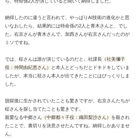
ら、特命係2人が演じていると聞いて納得しました。
納得したのに違うと言われて、やっぱりAI技術の進化かと思
いなおしたら、結果的には特命係の2人と青木さんと、でし
た。右京さんが青木さんで、加西さんが右京さんだったのが
ミソですね。
では、柾さんは誰が演じているのだと。社課長
（社美彌子
役：仲間由紀恵さん）
と本人とどっちだとドキドキしていま
したが、本当に柾さん本人が出てきたことにはびっくりしま
した。
脱獄後に生かされていたことも驚きですが、右京さんたちが
柾さんを探し当てたことも驚きです。
親愛なる中郷さん
（中郷都々子役：織田梨沙さん）
を殺され
たことで、裏切りを決意させたんですね。納得しかありませ
ん。