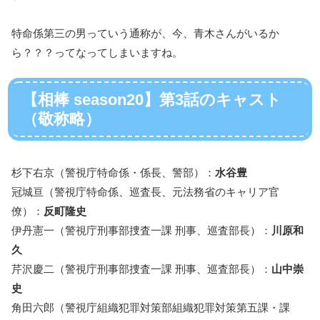
特命係第三の男っていう通称が、今、青木さんがいるか
ら？？？ってなってしまいますね。
【相棒 season20】第3話のキャスト
（敬称略）
杉下右京（警視庁特命係・係長、警部）：
水谷豊
冠城亘（警視庁特命係、巡査長、元法務省のキャリア官
僚）：
反町隆史
伊丹憲一（警視庁刑事部捜査一課 刑事、巡査部長）：
川原和
久
芹沢慶二（警視庁刑事部捜査一課 刑事、巡査部長）：
山中崇
史
角田六郎（警視庁組織犯罪対策部組織犯罪対策第五課・課