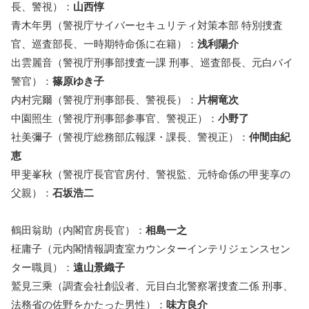
長、警視）：
山西惇
青木年男（警視庁サイバーセキュリティ対策本部 特別捜査
官、巡査部長、一時期特命係に在籍）：
浅利陽介
出雲麗音（警視庁刑事部捜査一課 刑事、巡査部長、元白バイ
警官）：
篠原ゆき子
内村完爾（警視庁刑事部長、警視長）：
片桐竜次
中園照生（警視庁刑事部参事官、警視正）：
小野了
社美彌子（警視庁総務部広報課・課長、警視正）：
仲間由紀
恵
甲斐峯秋（警視庁長官官房付、警視監、元特命係の甲斐享の
父親）：
石坂浩二
鶴田翁助（内閣官房長官）：
相島一之
柾庸子（元内閣情報調査室カウンターインテリジェンスセン
ター職員）：
遠山景織子
鷲見三乘（調査会社創設者、元目白北警察署捜査二係 刑事、
法務省の佐野をかたった男性）：
味方良介