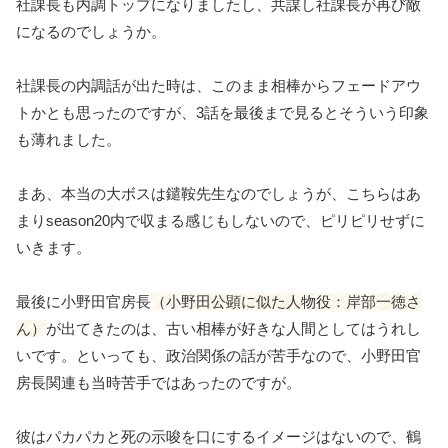
社課長も内調トップになりましたし、共謀し社課長が再び敵
になるのでしょうか。
社課長の内調話が出た時は、このまま相棒からフェードアウ
トかとも思ったのですが、3話を最後まで見るとそういう印象
も薄れました。
まあ、本当の大ボスは鑓鞍先生なのでしょうが、こちらはあ
まりseason20内で収まる感じもしないので、ピリピリせずに
いきます。
最後に小野田官房長
（小野田公顕に似た人物役：岸部一徳さ
ん）
が出てきたのは、古い相棒が好きな人間としてはうれし
いです。といっても、政治関係の話が苦手なので、小野田官
房長関連も当時苦手ではあったのですが。
彼はパカパカと死の示唆を口にするイメージはないので、鶴