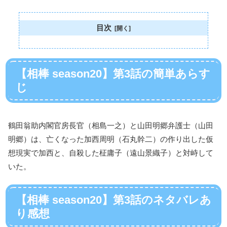
目次
【相棒 season20】第3話の簡単あらす
じ
鶴田翁助内閣官房長官（相島一之）と山田明郷弁護士（山田
明郷）は、亡くなった加西周明（石丸幹二）の作り出した仮
想現実で加西と、自殺した柾庸子（遠山景織子）と対峙して
いた。
【相棒 season20】第3話のネタバレあ
り感想