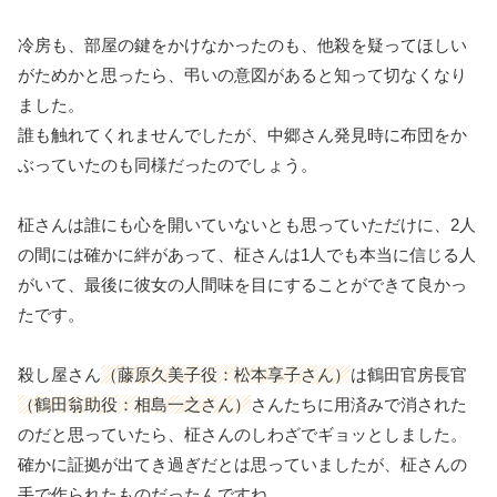
冷房も、部屋の鍵をかけなかったのも、他殺を疑ってほしい
がためかと思ったら、弔いの意図があると知って切なくなり
ました。
誰も触れてくれませんでしたが、中郷さん発見時に布団をか
ぶっていたのも同様だったのでしょう。
柾さんは誰にも心を開いていないとも思っていただけに、2人
の間には確かに絆があって、柾さんは1人でも本当に信じる人
がいて、最後に彼女の人間味を目にすることができて良かっ
たです。
殺し屋さん
（藤原久美子役：松本享子さん）
は鶴田官房長官
（鶴田翁助役：相島一之さん）
さんたちに用済みで消された
のだと思っていたら、柾さんのしわざでギョッとしました。
確かに証拠が出てき過ぎだとは思っていましたが、柾さんの
手で作られたものだったんですね。