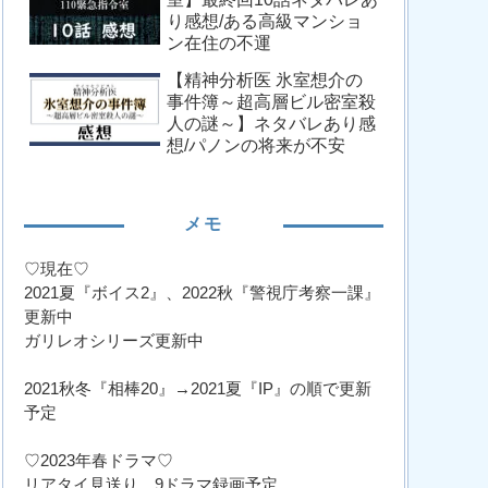
り感想/ある高級マンショ
ン在住の不運
【精神分析医 氷室想介の
事件簿～超高層ビル密室殺
人の謎～】ネタバレあり感
想/パノンの将来が不安
メモ
♡現在♡
2021夏『ボイス2』、2022秋『警視庁考察一課』
更新中
ガリレオシリーズ更新中
2021秋冬『相棒20』→2021夏『IP』の順で更新
予定
♡2023年春ドラマ♡
リアタイ見送り、9ドラマ録画予定