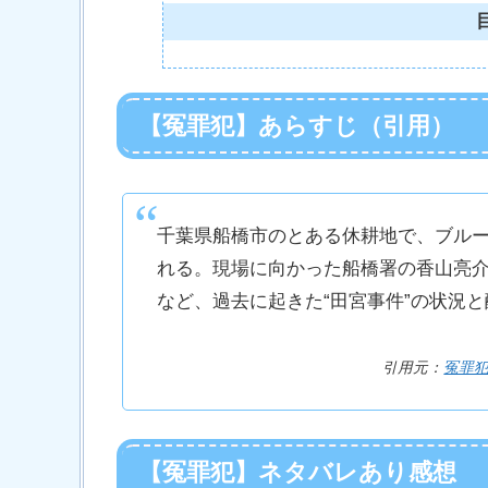
【冤罪犯】あらすじ（引用）
千葉県船橋市のとある休耕地で、ブル
れる。現場に向かった船橋署の香山亮
など、過去に起きた“田宮事件”の状況
引用元：
冤罪犯公式
【冤罪犯】ネタバレあり感想