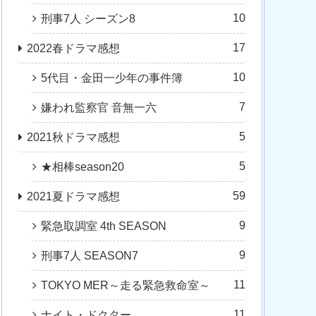
10
刑事7人 シーズン8
17
2022春ドラマ感想
10
5代目・金田一少年の事件簿
7
嫌われ監察官 音無一六
5
2021秋ドラマ感想
5
★相棒season20
59
2021夏ドラマ感想
9
緊急取調室 4th SEASON
9
刑事7人 SEASON7
11
TOKYO MER～走る緊急救命室～
11
ナイト・ドクター