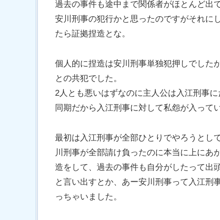
過去の事件も途中まで関係者がほとんど出
安川刑事の犯行かと思ったのですがそれに
たら証拠捏造とな。
個人的に捏造は安川刑事単独犯押しでした
との共犯でした。
2人とも悪いはずなのに主人公は入江刑事
同期だから入江刑事に対して私怨が入って
最初は入江刑事が全部ひとりでやろうとし
川刑事が全部請け負ったのに本当に上にあ
造をして、過去の事件も自分がしたって出
と言い出すとか、あー安川刑事って入江刑
っちゃいました。