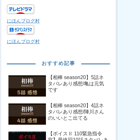
にほんブログ村
にほんブログ村
おすすめ記事
【相棒 season20】5話ネ
タバレあり感想/亀は元気
です
【相棒 season20】4話ネ
タバレあり感想/陣川さん
のいいとこ出てる
【ボイスⅡ 110緊急指令
室】最終回10話ネタバレあ