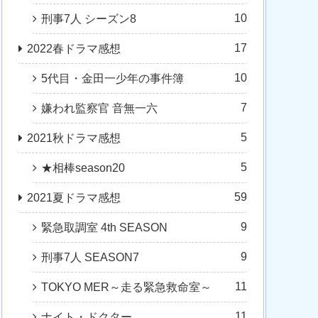
10
刑事7人 シーズン8
17
2022春ドラマ感想
10
5代目・金田一少年の事件簿
7
嫌われ監察官 音無一六
5
2021秋ドラマ感想
5
★相棒season20
59
2021夏ドラマ感想
9
緊急取調室 4th SEASON
9
刑事7人 SEASON7
11
TOKYO MER～走る緊急救命室～
11
ナイト・ドクター