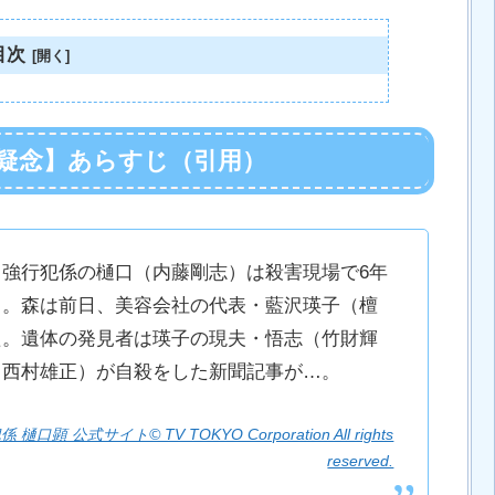
目次
）疑念】あらすじ（引用）
強行犯係の樋口（内藤剛志）は殺害現場で6年
る。森は前日、美容会社の代表・藍沢瑛子（檀
た。遺体の発見者は瑛子の現夫・悟志（竹財輝
（西村雄正）が自殺をした新聞記事が…。
公式サイト© TV TOKYO Corporation All rights
reserved.