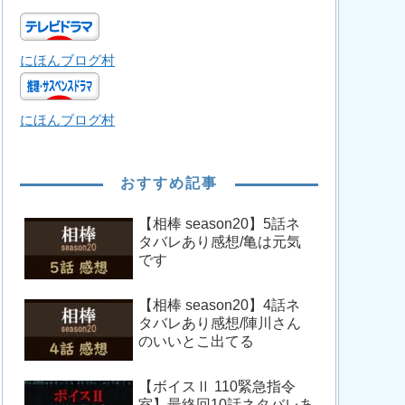
にほんブログ村
にほんブログ村
おすすめ記事
【相棒 season20】5話ネ
タバレあり感想/亀は元気
です
【相棒 season20】4話ネ
タバレあり感想/陣川さん
のいいとこ出てる
【ボイスⅡ 110緊急指令
室】最終回10話ネタバレあ