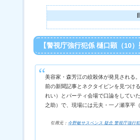
【警視庁強行犯係 樋口顕（10
美容家・森芳江の絞殺体が発見される。
前の新聞記事とネクタイピンを見つけ
れい）とパーティ会場で口論をしてい
之助）で、現場には元夫・一ノ瀬享平
引用元：
今野敏サスペンス 疑念 警視庁強行犯係 樋口顕 