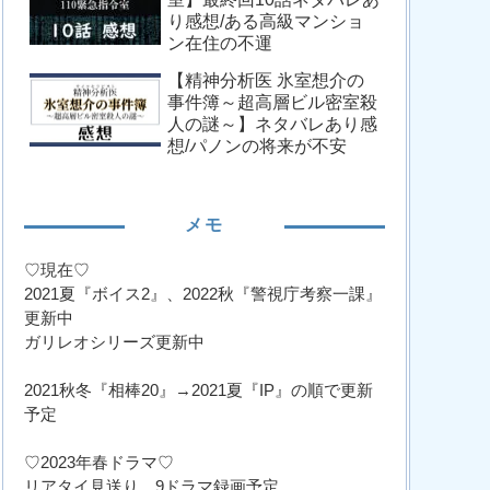
り感想/ある高級マンショ
ン在住の不運
【精神分析医 氷室想介の
事件簿～超高層ビル密室殺
人の謎～】ネタバレあり感
想/パノンの将来が不安
メモ
♡現在♡
2021夏『ボイス2』、2022秋『警視庁考察一課』
更新中
ガリレオシリーズ更新中
2021秋冬『相棒20』→2021夏『IP』の順で更新
予定
♡2023年春ドラマ♡
リアタイ見送り、9ドラマ録画予定