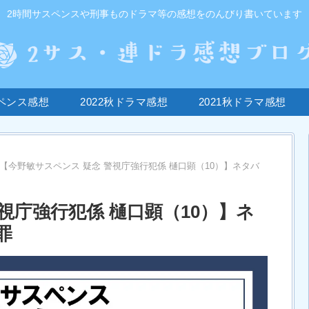
2時間サスペンスや刑事ものドラマ等の感想をのんびり書いています
ペンス感想
2022秋ドラマ感想
2021秋ドラマ感想
【今野敏サスペンス 疑念 警視庁強行犯係 樋口顕（10）】ネタバ
視庁強行犯係 樋口顕（10）】ネ
罪