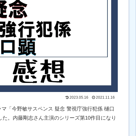
2023.05.16
2021.11.16
マ「今野敏サスペンス 疑念 警視庁強行犯係 樋口
れました。内藤剛志さん主演のシリーズ第10作目になり