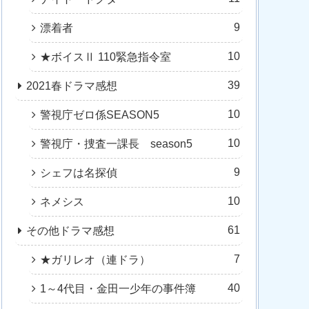
9
漂着者
10
★ボイスⅡ 110緊急指令室
39
2021春ドラマ感想
10
警視庁ゼロ係SEASON5
10
警視庁・捜査一課長 season5
9
シェフは名探偵
10
ネメシス
61
その他ドラマ感想
7
★ガリレオ（連ドラ）
40
1～4代目・金田一少年の事件簿