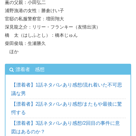
薫の父親：小田弘二
浦野漁港の女性：勝倉けい子
官邸の私服警察官：増田翔大
深見龍之介：リリー・フランキー（友情出演）
橋 太（はしふとし）：橋本じゅん
柴田俊哉：生瀬勝久
ほか
漂着者 感想
【漂着者】1話ネタバレあり感想/流れ着いた不可思
議な男
【漂着者】2話ネタバレあり感想/またもや最後に驚
愕する
【漂着者】3話ネタバレあり感想/2回目の事件に意
図はあるのか？