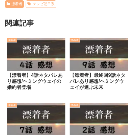
漂着者
テレビ朝日系
関連記事
漂着者
漂着者
【漂着者】4話ネタバレあ
【漂着者】最終回9話ネタ
り感想/ヘミングウェイの
バレあり感想/ヘミングウ
婚約者登場
ェイが選ぶ未来
漂着者
漂着者