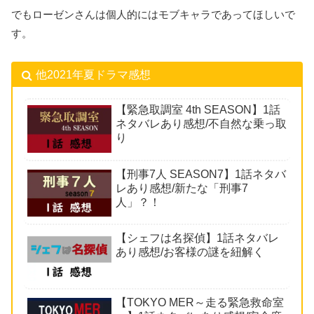
でもローゼンさんは個人的にはモブキャラであってほしいで
す。
他2021年夏ドラマ感想
【緊急取調室 4th SEASON】1話
ネタバレあり感想/不自然な乗っ取
り
【刑事7人 SEASON7】1話ネタバ
レあり感想/新たな「刑事7
人」？！
【シェフは名探偵】1話ネタバレ
あり感想/お客様の謎を紐解く
【TOKYO MER～走る緊急救命室