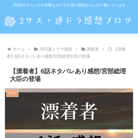
2時間サスペンスや刑事ものドラマ等の感想をのんびり書いています
ホーム
2021夏ドラマ感想
漂着者
【漂着
者】6話ネタバレあり感想/宮部総理大臣の登場
【漂着者】6話ネタバレあり感想/宮部総理
大臣の登場
漂着者