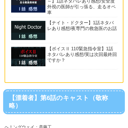
～】1話ネタバレあり感想/安全度
外視の医師が引っ張る、走るオペ
車
【ナイト・ドクター】1話ネタバ
レあり感想/夜専門の救急医のお話
【ボイスⅡ 110緊急指令室】1話
ネタバレあり感想/実は次回最終回
ですか？
【漂着者】第6話のキャスト（敬称
略）
ヘミングウェイ：斎藤工