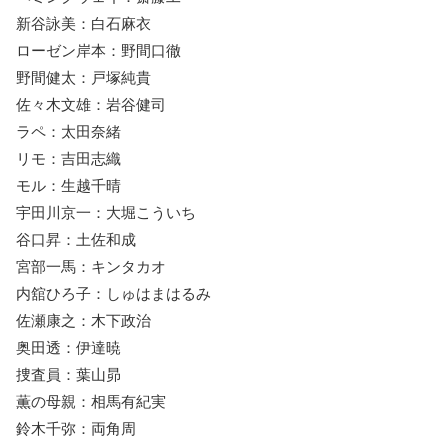
新谷詠美：白石麻衣
ローゼン岸本：野間口徹
野間健太：戸塚純貴
佐々木文雄：岩谷健司
ラペ：太田奈緒
リモ：吉田志織
モル：生越千晴
宇田川京一：大堀こういち
谷口昇：土佐和成
宮部一馬：キンタカオ
内舘ひろ子：しゅはまはるみ
佐瀬康之：木下政治
奥田透：伊達暁
捜査員：葉山昴
薫の母親：相馬有紀実
鈴木千弥：両角周