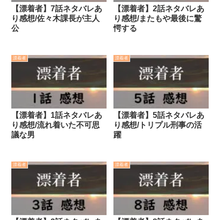
【漂着者】7話ネタバレあ
【漂着者】2話ネタバレあ
り感想/佐々木課長が主人
り感想/またもや最後に驚
公
愕する
漂着者
漂着者
【漂着者】1話ネタバレあ
【漂着者】5話ネタバレあ
り感想/流れ着いた不可思
り感想/トリプル刑事の活
議な男
躍
漂着者
漂着者