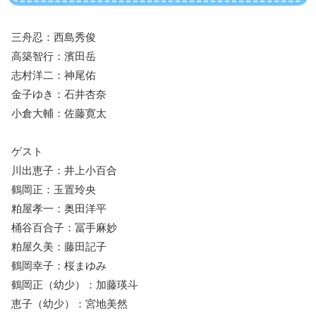
三舟忍：西島秀俊
高築智行：濱田岳
志村洋二：神尾佑
金子ゆき：石井杏奈
小倉大輔：佐藤寛太
ゲスト
川出恵子：井上小百合
鶴岡正：玉置玲央
粕屋孝一：奥田洋平
桶谷百合子：冨手麻妙
粕屋久美：藤田記子
鶴岡幸子：桜まゆみ
鶴岡正（幼少）：加藤瑛斗
恵子（幼少）：宮地美然