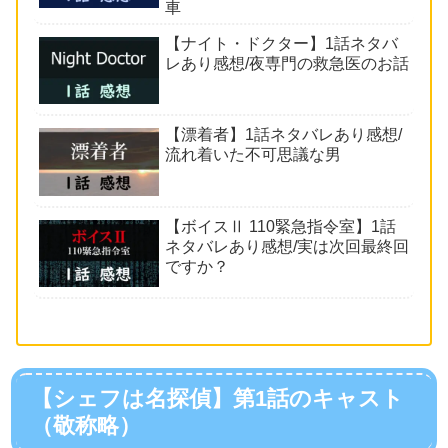
車
【ナイト・ドクター】1話ネタバ
レあり感想/夜専門の救急医のお話
【漂着者】1話ネタバレあり感想/
流れ着いた不可思議な男
【ボイスⅡ 110緊急指令室】1話
ネタバレあり感想/実は次回最終回
ですか？
【シェフは名探偵】第1話のキャスト
（敬称略）