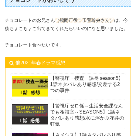
チョコレートがおいしそう
チョコレートのお兄さん
（鶴岡正役：玉置玲央さん）
は、今
後ちょこちょこ出てきてくれたらいいのになと思いました。
チョコレート食べたいです。
他2021年春ドラマ感想
【警視庁・捜査一課長 season5】
1話ネタバレあり感想/交差する2
つの事件
【警視庁ゼロ係～生活安全課なん
でも相談室～SEASON5】1話ネ
タバレあり感想/水に浮かぶ花弁の
狂気
【ネメシス】1話ネタバレあり感