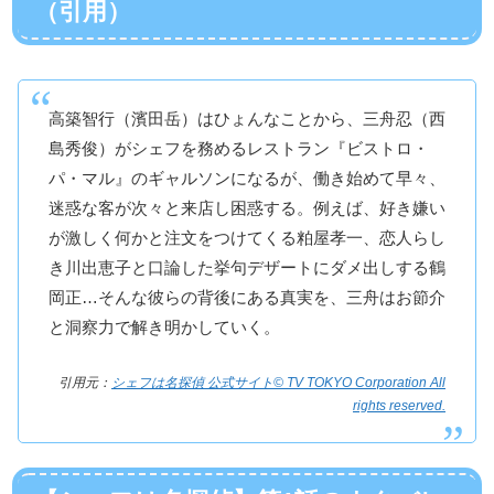
（引用）
高築智行（濱田岳）はひょんなことから、三舟忍（西
島秀俊）がシェフを務めるレストラン『ビストロ・
パ・マル』のギャルソンになるが、働き始めて早々、
迷惑な客が次々と来店し困惑する。例えば、好き嫌い
が激しく何かと注文をつけてくる粕屋孝一、恋人らし
き川出恵子と口論した挙句デザートにダメ出しする鶴
岡正…そんな彼らの背後にある真実を、三舟はお節介
と洞察力で解き明かしていく。
引用元：
シェフは名探偵 公式サイト© TV TOKYO Corporation All
rights reserved.