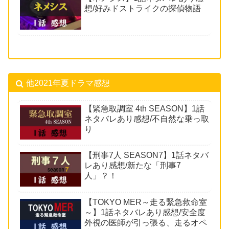
想/好みドストライクの探偵物語
他2021年夏ドラマ感想
【緊急取調室 4th SEASON】1話
ネタバレあり感想/不自然な乗っ取
り
【刑事7人 SEASON7】1話ネタバ
レあり感想/新たな「刑事7
人」？！
【TOKYO MER～走る緊急救命室
～】1話ネタバレあり感想/安全度
外視の医師が引っ張る、走るオペ