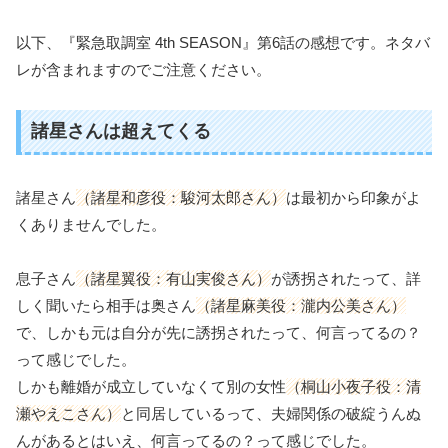
以下、『緊急取調室 4th SEASON』第6話の感想です。ネタバ
レが含まれますのでご注意ください。
諸星さんは超えてくる
諸星さん
（諸星和彦役：駿河太郎さん）
は最初から印象がよ
くありませんでした。
息子さん
（諸星翼役：有山実俊さん）
が誘拐されたって、詳
しく聞いたら相手は奥さん
（諸星麻美役：瀧内公美さん）
で、しかも元は自分が先に誘拐されたって、何言ってるの？
って感じでした。
しかも離婚が成立していなくて別の女性
（桐山小夜子役：清
瀬やえこさん）
と同居しているって、夫婦関係の破綻うんぬ
んがあるとはいえ、何言ってるの？って感じでした。