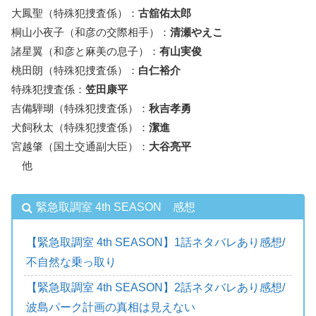
大鳳聖（特殊犯捜査係）：
古舘佑太郎
桐山小夜子（和彦の交際相手）：
清瀬やえこ
諸星翼（和彦と麻美の息子）：
有山実俊
桃田朗（特殊犯捜査係）：
白仁裕介
特殊犯捜査係：
笠田康平
吉備騨瑚（特殊犯捜査係）：
秋吉孝勇
犬飼秋太（特殊犯捜査係）：
潔進
宮越肇（国土交通副大臣）：
大谷亮平
他
緊急取調室 4th SEASON 感想
【緊急取調室 4th SEASON】1話ネタバレあり感想/
不自然な乗っ取り
【緊急取調室 4th SEASON】2話ネタバレあり感想/
波島パーク計画の真相は見えない