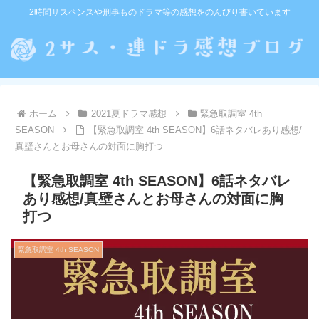
2時間サスペンスや刑事ものドラマ等の感想をのんびり書いています
ホーム
2021夏ドラマ感想
緊急取調室 4th
SEASON
【緊急取調室 4th SEASON】6話ネタバレあり感想/
真壁さんとお母さんの対面に胸打つ
【緊急取調室 4th SEASON】6話ネタバレ
あり感想/真壁さんとお母さんの対面に胸
打つ
緊急取調室 4th SEASON