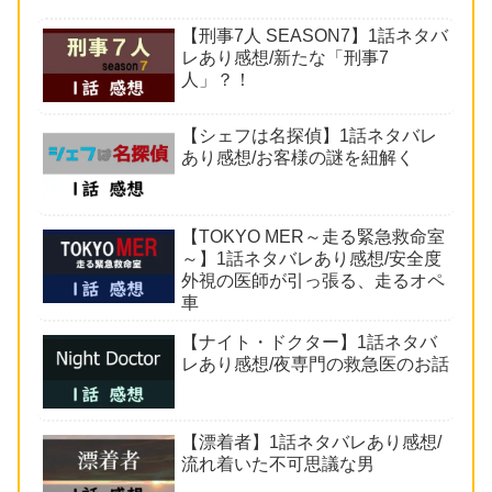
【刑事7人 SEASON7】1話ネタバ
レあり感想/新たな「刑事7
人」？！
【シェフは名探偵】1話ネタバレ
あり感想/お客様の謎を紐解く
【TOKYO MER～走る緊急救命室
～】1話ネタバレあり感想/安全度
外視の医師が引っ張る、走るオペ
車
【ナイト・ドクター】1話ネタバ
レあり感想/夜専門の救急医のお話
【漂着者】1話ネタバレあり感想/
流れ着いた不可思議な男