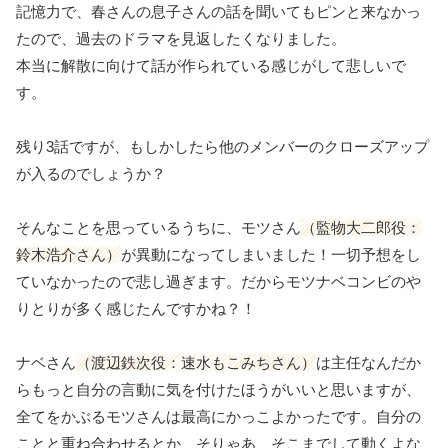
記憶力で、春さんの息子さんの話を聞いてもピンと来なかっ
たので、過去のドラマを見返したくなりました。
本当に解散に向けて話が作られている感じがして悲しいで
す。
残り3話ですが、もしかしたら他のメンバーのクローズアップ
が入るのでしょうか？
そんなことを思っているうちに、モツさん
（監物大二郎役：
鈴木浩介さん）
が異動になってしまいました！一切予想をし
ていなかったので悲し過ぎます。だからモツナベコンビのや
りとりが多く感じたんですかね？！
ナベさん
（渡辺鉄次役：速水もこみちさん）
は主任なんだか
らもっと自分の言動に気を付けたほうがいいと思いますが、
全てをかぶるモツさんは最高にかっこよかったです。自分の
ことと重ね合わせるとか、そりゃあ、そこまでして動くよな