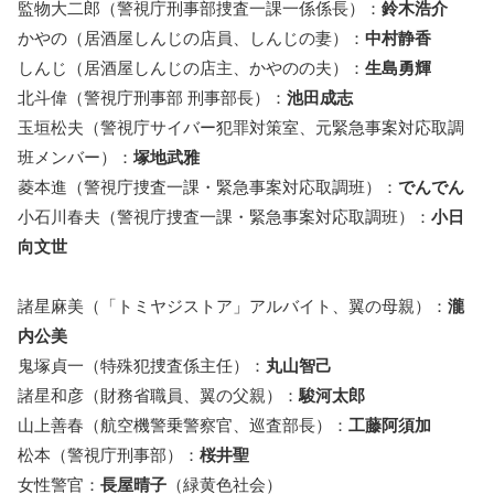
監物大二郎（警視庁刑事部捜査一課一係係長）：
鈴木浩介
かやの（居酒屋しんじの店員、しんじの妻）：
中村静香
しんじ（居酒屋しんじの店主、かやのの夫）：
生島勇輝
北斗偉（警視庁刑事部 刑事部長）：
池田成志
玉垣松夫（警視庁サイバー犯罪対策室、元緊急事案対応取調
班メンバー）：
塚地武雅
菱本進（警視庁捜査一課・緊急事案対応取調班）：
でんでん
小石川春夫（警視庁捜査一課・緊急事案対応取調班）：
小日
向文世
諸星麻美（「トミヤジストア」アルバイト、翼の母親）：
瀧
内公美
鬼塚貞一（特殊犯捜査係主任）：
丸山智己
諸星和彦（財務省職員、翼の父親）：
駿河太郎
山上善春（航空機警乗警察官、巡査部長）：
工藤阿須加
松本（警視庁刑事部）：
桜井聖
女性警官：
長屋晴子
（緑黄色社会）