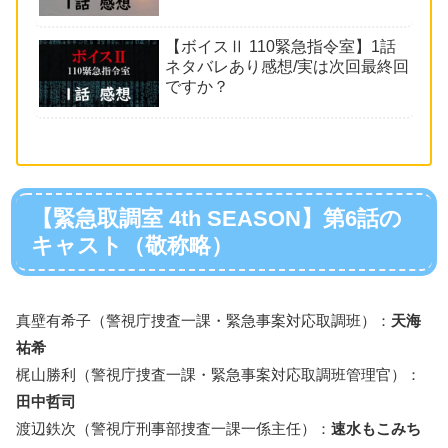
【ボイスⅡ 110緊急指令室】1話
ネタバレあり感想/実は次回最終回
ですか？
【緊急取調室 4th SEASON】第6話の
キャスト（敬称略）
真壁有希子（警視庁捜査一課・緊急事案対応取調班）：
天海
祐希
梶山勝利（警視庁捜査一課・緊急事案対応取調班管理官）：
田中哲司
渡辺鉄次（警視庁刑事部捜査一課一係主任）：
速水もこみち