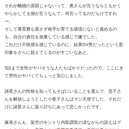
それが離婚の原因じゃないって、奥さんが言うならともかく
やらかしてる側が言うなんて、何言ってるのだらけですわ
ー。
そして養育費も渡さず相手が育てる環境にないと責めるの
も、自分の責任を放棄している感じで嫌でした。
これだけ不快感を感じているのに、結果DV男だったという悪
印象をさらに超えてくるのがすごいなあと。
5話まで女性がヤバそうな人たちばかりだったので、ここにき
て男性がヤバくてちょっと安心しました。
諸星さんの性格を知ってもそばにいることを選んで、息子さ
んを解放しようとした小夜子さんはマジ天使でした。それだ
けに諸星さんに返り討ちにあって悲しかったです。
麻美さんも、架空のキントリ内取調室の涙ながらの訴えはグ