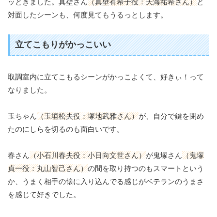
ッときました。真壁さん
（真壁有希子役：天海祐希さん）
と
対面したシーンも、何度見てもうるっとします。
立てこもりがかっこいい
取調室内に立てこもるシーンがかっこよくて、好きぃ！って
なりました。
玉ちゃん
（玉垣松夫役：塚地武雅さん）
が、自分で鍵を閉め
たのにしらを切るのも面白いです。
春さん
（小石川春夫役：小日向文世さん）
が鬼塚さん
（鬼塚
貞一役：丸山智己さん）
の間を取り持つのもスマートという
か、うまく相手の懐に入り込んでる感じがベテランのうまさ
を感じて好きでした。