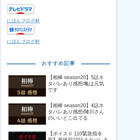
にほんブログ村
にほんブログ村
おすすめ記事
【相棒 season20】5話ネ
タバレあり感想/亀は元気
です
【相棒 season20】4話ネ
タバレあり感想/陣川さん
のいいとこ出てる
【ボイスⅡ 110緊急指令
室】最終回10話ネタバレあ