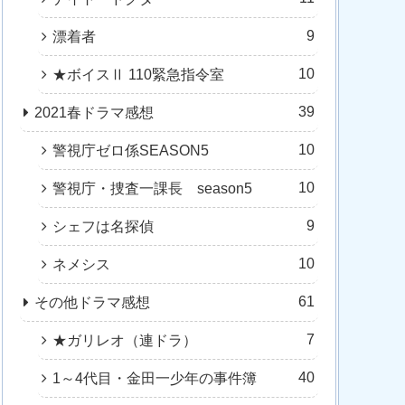
9
漂着者
10
★ボイスⅡ 110緊急指令室
39
2021春ドラマ感想
10
警視庁ゼロ係SEASON5
10
警視庁・捜査一課長 season5
9
シェフは名探偵
10
ネメシス
61
その他ドラマ感想
7
★ガリレオ（連ドラ）
40
1～4代目・金田一少年の事件簿