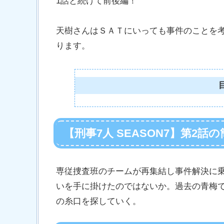
1話と続けて前後編！
天樹さんはＳＡＴにいっても事件のことを
ります。
【刑事7人 SEASON7】第2話
専従捜査班のチームが再集結し事件解決に
いを手に掛けたのではないか。過去の青梅
の糸口を探していく。