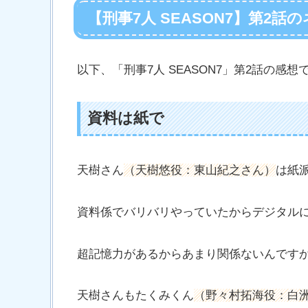
【刑事7人 SEASON7】第2
以下、「刑事7人 SEASON7」第2話の
資料は紙で
天樹さん
（天樹悠役：東山紀之さん）
は紙
資料係でバリバリやっていたからデジタル
超記憶力があるからあまり関係ないんです
天樹さんもたくみくん
（野々村拓海役：白