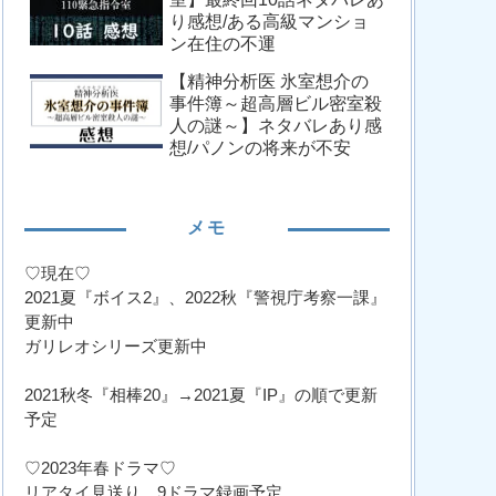
り感想/ある高級マンショ
ン在住の不運
【精神分析医 氷室想介の
事件簿～超高層ビル密室殺
人の謎～】ネタバレあり感
想/パノンの将来が不安
メモ
♡現在♡
2021夏『ボイス2』、2022秋『警視庁考察一課』
更新中
ガリレオシリーズ更新中
2021秋冬『相棒20』→2021夏『IP』の順で更新
予定
♡2023年春ドラマ♡
リアタイ見送り、9ドラマ録画予定