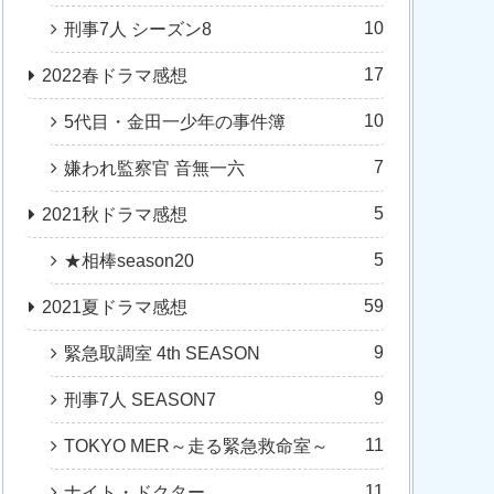
10
刑事7人 シーズン8
17
2022春ドラマ感想
10
5代目・金田一少年の事件簿
7
嫌われ監察官 音無一六
5
2021秋ドラマ感想
5
★相棒season20
59
2021夏ドラマ感想
9
緊急取調室 4th SEASON
9
刑事7人 SEASON7
11
TOKYO MER～走る緊急救命室～
11
ナイト・ドクター