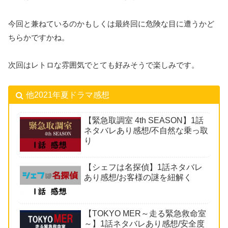
今回と兼ねているのかもしくは最終回に危険な目に遭うかど
ちらかですかね。
次回はレトロな雰囲気でとても好みそうで楽しみです。
他2021年夏ドラマ感想
【緊急取調室 4th SEASON】1話
ネタバレあり感想/不自然な乗っ取
り
【シェフは名探偵】1話ネタバレ
あり感想/お客様の謎を紐解く
【TOKYO MER～走る緊急救命室
～】1話ネタバレあり感想/安全度