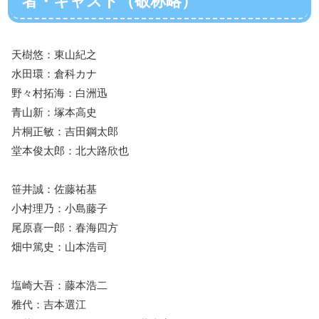
者・キャスト（敬称略）
天樹悠：東山紀之
水田環：倉科カナ
野々村拓海：白洲迅
青山新：塚本高史
片桐正敏：吉田鋼太郎
堂本俊太郎：北大路欣也
笹井誠：佐藤祐基
小村理乃：小島藤子
尾原喜一郎：春海四方
畑中篤史：山本浩司
塩崎大吾：藤本浩二
雅代：吉本選江