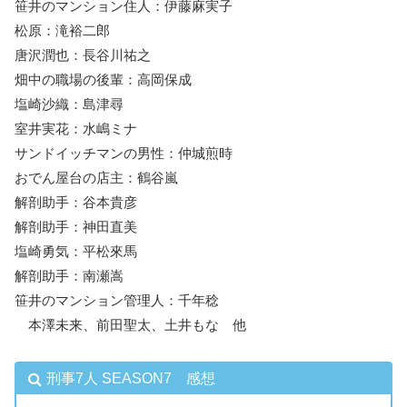
笹井のマンション住人：伊藤麻実子
松原：滝裕二郎
唐沢潤也：長谷川祐之
畑中の職場の後輩：高岡保成
塩崎沙織：島津尋
室井実花：水嶋ミナ
サンドイッチマンの男性：仲城煎時
おでん屋台の店主：鶴谷嵐
解剖助手：谷本貴彦
解剖助手：神田直美
塩崎勇気：平松來馬
解剖助手：南瀬嵩
笹井のマンション管理人：千年稔
本澤未来、前田聖太、土井もな 他
刑事7人 SEASON7 感想