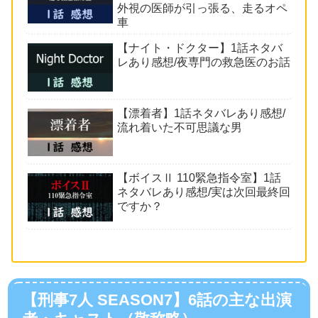
外視の医師が引っ張る、走るオペ
車
【ナイト・ドクター】1話ネタバ
レあり感想/夜専門の救急医のお話
【漂着者】1話ネタバレあり感想/
流れ着いた不可思議な男
【ボイスⅡ 110緊急指令室】1話
ネタバレあり感想/実は次回最終回
ですか？
【刑事7人 SEASON7】6話の主な出演