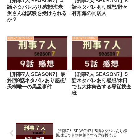
【刑事7人 SEASON7】4
【刑事7人 SEASON7】8
話ネタバレあり感想/海老
話ネタバレあり感想/野々
沢さんは試験を受けられる
村拓海の同居人
か？
刑事7人 SEASON7
刑事7人 SEASON7
【刑事7人 SEASON7】最
【刑事7人 SEASON7】5
終回9話ネタバレあり感想/
話ネタバレあり感想/休日
天樹唯一の黒星事件
でも大体集合する専従捜査
班
【刑事7人 SEASON7】5話ネタバレあり感
想/休日でも大体集合する専従捜査班