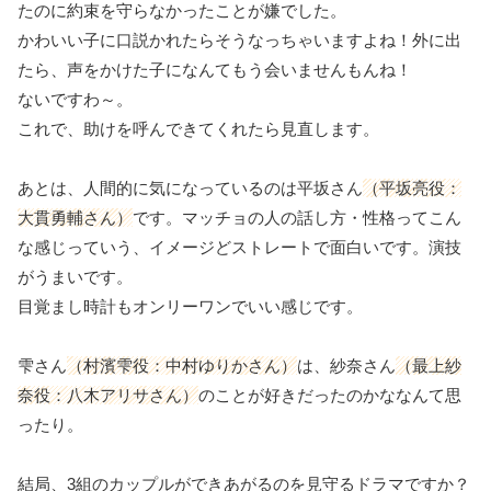
たのに約束を守らなかったことが嫌でした。
かわいい子に口説かれたらそうなっちゃいますよね！外に出
たら、声をかけた子になんてもう会いませんもんね！
ないですわ～。
これで、助けを呼んできてくれたら見直します。
あとは、人間的に気になっているのは平坂さん
（平坂亮役：
大貫勇輔さん）
です。マッチョの人の話し方・性格ってこん
な感じっていう、イメージどストレートで面白いです。演技
がうまいです。
目覚まし時計もオンリーワンでいい感じです。
雫さん
（村濱雫役：中村ゆりかさん）
は、紗奈さん
（最上紗
奈役：八木アリサさん）
のことが好きだったのかななんて思
ったり。
結局、3組のカップルができあがるのを見守るドラマですか？