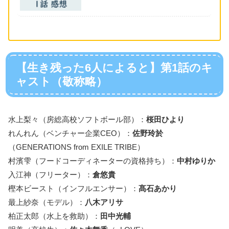
【生き残った6人によると】第1話のキ
ャスト（敬称略）
水上梨々（房総高校ソフトボール部）：
桜田ひより
れんれん（ベンチャー企業CEO）：
佐野玲於
（GENERATIONS from EXILE TRIBE）
村濱雫（フードコーディネーターの資格持ち）：
中村ゆりか
入江神（フリーター）：
倉悠貴
樫本ビースト（インフルエンサー）：
髙石あかり
最上紗奈（モデル）：
八木アリサ
柏正太郎（水上を救助）：
田中光輔