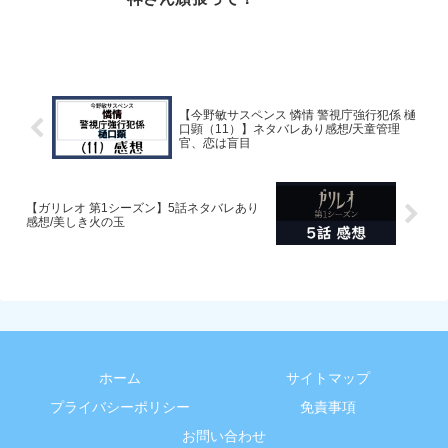
【今野敏サスペンス 憐情 警視庁強行犯係 樋
口顕（11）】ネタバレあり感想/天童管理
官、恋は盲目
【ガリレオ 第1シーズン】5話ネタバレあり
感想/美しき火の玉
ホーム
サイトマップ
プライバシーポリシー
免責事項
お問い合わせ