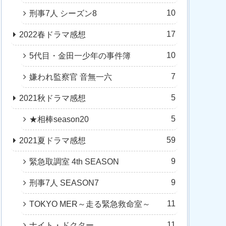
10
刑事7人 シーズン8
17
2022春ドラマ感想
10
5代目・金田一少年の事件簿
7
嫌われ監察官 音無一六
5
2021秋ドラマ感想
5
★相棒season20
59
2021夏ドラマ感想
9
緊急取調室 4th SEASON
9
刑事7人 SEASON7
11
TOKYO MER～走る緊急救命室～
11
ナイト・ドクター