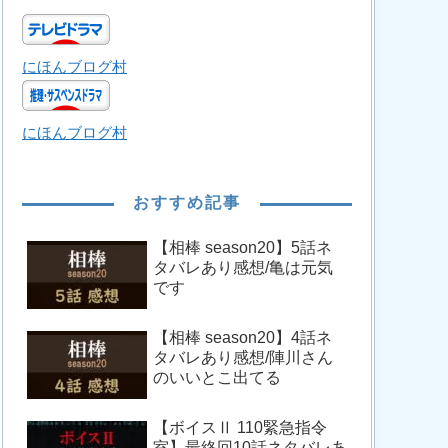
にほんブログ村
にほんブログ村
おすすめ記事
【相棒 season20】5話ネ
タバレあり感想/亀は元気
です
【相棒 season20】4話ネ
タバレあり感想/陣川さん
のいいとこ出てる
【ボイスⅡ 110緊急指令
室】最終回10話ネタバレあ