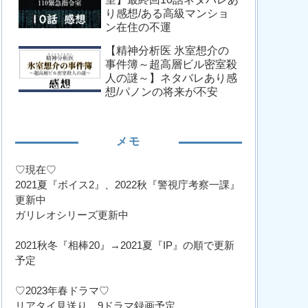
り感想/ある高級マンショ
ン在住の不運
【精神分析医 氷室想介の
事件簿～超高層ビル密室殺
人の謎～】ネタバレあり感
想/パノンの将来が不安
メモ
♡現在♡
2021夏『ボイス2』、2022秋『警視庁考察一課』
更新中
ガリレオシリーズ更新中
2021秋冬『相棒20』→2021夏『IP』の順で更新
予定
♡2023年春ドラマ♡
リアタイ見送り、9ドラマ録画予定