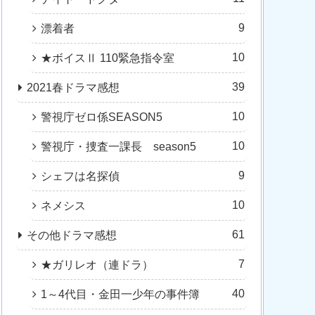
9
漂着者
10
★ボイスⅡ 110緊急指令室
39
2021春ドラマ感想
10
警視庁ゼロ係SEASON5
10
警視庁・捜査一課長 season5
9
シェフは名探偵
10
ネメシス
61
その他ドラマ感想
7
★ガリレオ（連ドラ）
40
1～4代目・金田一少年の事件簿