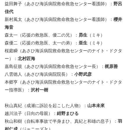
益田舞子（あさひ海浜病院救命救急センター看護師）：
野呂
佳代
新村風太（あさひ海浜病院救命救急センター看護師）：
櫻井
海音
森太一（応援の救急医、優二の兄）：
昴生
（ミキ）
森優二（応援の救急医、太一の弟）：
亜生
（ミキ）
桜庭瞬（あさひ海浜病院救命救急センターのナイト・ドクタ
ー）：
北村匠海
嘉島征規（あさひ海浜病院救命救急センター長）：
梶原善
八雲徳人（あさひ海浜病院院長）：
小野武彦
本郷亨（あさひ海浜病院救命救急センターのナイト・ドクタ
ー指導医）：
沢村一樹
秋山真紀（成瀬に訴訟を起こした人物）：
山本未來
越川法子（日向の母親）：
紺野まひる
秋山和樹（自転車事故で半身まひ、真紀と和雄の息子）：
羽
村仁成
（ジャニーズJr.）