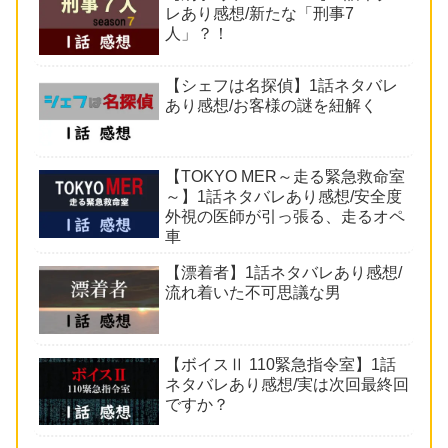
レあり感想/新たな「刑事7
人」？！
【シェフは名探偵】1話ネタバレ
あり感想/お客様の謎を紐解く
【TOKYO MER～走る緊急救命室
～】1話ネタバレあり感想/安全度
外視の医師が引っ張る、走るオペ
車
【漂着者】1話ネタバレあり感想/
流れ着いた不可思議な男
【ボイスⅡ 110緊急指令室】1話
ネタバレあり感想/実は次回最終回
ですか？