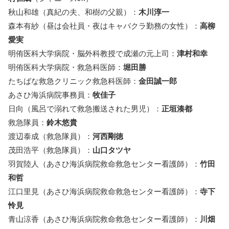
秋山和雄（真紀の夫、和樹の父親）：
木川淳一
森本有紗（昼は会社員・夜はキャバクラ勤務の女性）：
高柳
愛実
明侑医科大学病院・脳外科教授で成瀬の元上司：
津村和幸
明侑医科大学病院・救急科医師：
堀田勝
たちばな救急クリニック救急科医師：
金田誠一郎
あさひ海浜病院事務員：
牧佳子
日向（風呂で溺れて救急搬送された男児）：
正垣湊都
救急隊員：
鈴木悠貴
渡辺泰成（救急隊員）：
河西剛徳
茂田浩平（救急隊員）：
山口タツヤ
羽賀陸人（あさひ海浜病院救命救急センター看護師）：
竹田
和哲
江口里見（あさひ海浜病院救命救急センター看護師）：
寺下
怜見
青山涼香（あさひ海浜病院救命救急センター看護師）：
川畑