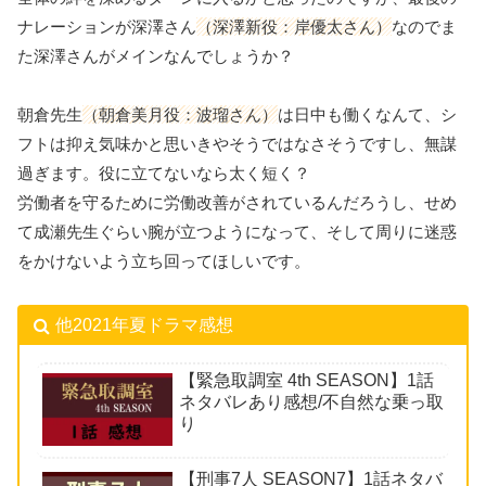
ナレーションが深澤さん
（深澤新役：岸優太さん）
なのでま
た深澤さんがメインなんでしょうか？
朝倉先生
（朝倉美月役：波瑠さん）
は日中も働くなんて、シ
フトは抑え気味かと思いきやそうではなさそうですし、無謀
過ぎます。役に立てないなら太く短く？
労働者を守るために労働改善がされているんだろうし、せめ
て成瀬先生ぐらい腕が立つようになって、そして周りに迷惑
をかけないよう立ち回ってほしいです。
他2021年夏ドラマ感想
【緊急取調室 4th SEASON】1話
ネタバレあり感想/不自然な乗っ取
り
【刑事7人 SEASON7】1話ネタバ