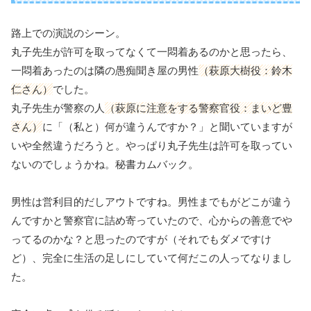
路上での演説のシーン。
丸子先生が許可を取ってなくて一悶着あるのかと思ったら、
一悶着あったのは隣の愚痴聞き屋の男性
（萩原大樹役：鈴木
仁さん）
でした。
丸子先生が警察の人
（萩原に注意をする警察官役：まいど豊
さん）
に「（私と）何が違うんですか？」と聞いていますが
いや全然違うだろうと。やっぱり丸子先生は許可を取ってい
ないのでしょうかね。秘書カムバック。
男性は営利目的だしアウトですね。男性までもがどこが違う
んですかと警察官に詰め寄っていたので、心からの善意でや
ってるのかな？と思ったのですが（それでもダメですけ
ど）、完全に生活の足しにしていて何だこの人ってなりまし
た。