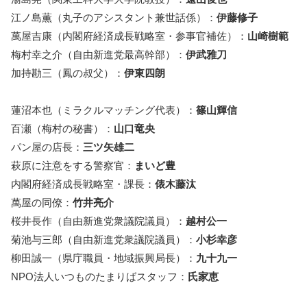
江ノ島薫（丸子のアシスタント兼世話係）：
伊藤修子
萬屋吉康（内閣府経済成長戦略室・参事官補佐）：
山崎樹範
梅村幸之介（自由新進党最高幹部）：
伊武雅刀
加持勘三（鳳の叔父）：
伊東四朗
蓮沼本也（ミラクルマッチング代表）：
篠山輝信
百瀬（梅村の秘書）：
山口竜央
パン屋の店長：
三ツ矢雄二
萩原に注意をする警察官：
まいど豊
内閣府経済成長戦略室・課長：
俵木藤汰
萬屋の同僚：
竹井亮介
桜井長作（自由新進党衆議院議員）：
越村公一
菊池与三郎（自由新進党衆議院議員）：
小杉幸彦
柳田誠一（県庁職員・地域振興局長）：
九十九一
NPO法人いつものたまりばスタッフ：
氏家恵