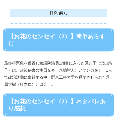
目次
【お花のセンセイ（2）】簡単あらす
じ
最多得票数を獲得し衆議院議員2期目に入った鳳丸子（沢口靖
子）は、政策秘書の幸田光喜（八嶋智人）とケンカをし、1人
で政治活動に奮闘する中、関東工科大学を退学させられた萩
原大樹（鈴木仁）と出会う。
【お花のセンセイ（2）】ネタバレあ
り感想