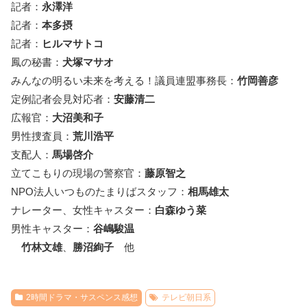
記者：
永澤洋
記者：
本多摂
記者：
ヒルマサトコ
鳳の秘書：
犬塚マサオ
みんなの明るい未来を考える！議員連盟事務長：
竹岡善彦
定例記者会見対応者：
安藤清二
広報官：
大沼美和子
男性捜査員：
荒川浩平
支配人：
馬場啓介
立てこもりの現場の警察官：
藤原智之
NPO法人いつものたまりばスタッフ：
相馬雄太
ナレーター、女性キャスター：
白森ゆう菜
男性キャスター：
谷嶋駿温
竹林文雄
、
勝沼絢子
他
2時間ドラマ・サスペンス感想
テレビ朝日系