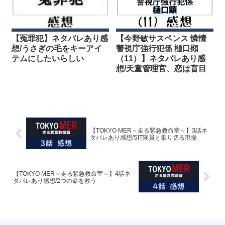
【冤罪犯】ネタバレあり感
【今野敏サスペンス 憐情
想/うさぎの毛をキーアイ
警視庁強行犯係 樋口顕
テムにしたいらしい
（11）】ネタバレあり感
想/天童管理官、恋は盲目
【TOKYO MER～走る緊急救命室～】3話ネ
タバレあり感想/SIT隊員と乗り切る現場
【TOKYO MER～走る緊急救命室～】4話ネ
タバレあり感想/2つの命を救う