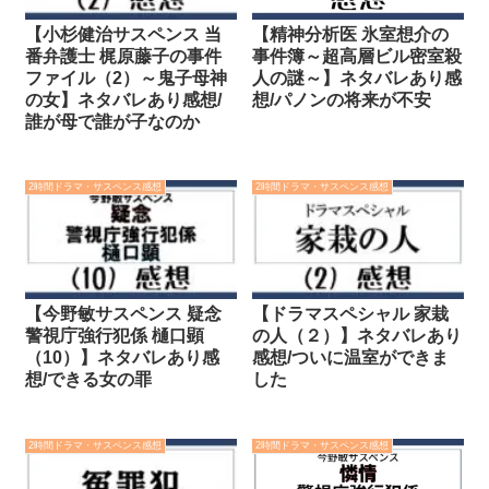
【小杉健治サスペンス 当
【精神分析医 氷室想介の
番弁護士 梶原藤子の事件
事件簿～超高層ビル密室殺
ファイル（2）～鬼子母神
人の謎～】ネタバレあり感
の女】ネタバレあり感想/
想/パノンの将来が不安
誰が母で誰が子なのか
2時間ドラマ・サスペンス感想
2時間ドラマ・サスペンス感想
【今野敏サスペンス 疑念
【ドラマスペシャル 家栽
警視庁強行犯係 樋口顕
の人（２）】ネタバレあり
（10）】ネタバレあり感
感想/ついに温室ができま
想/できる女の罪
した
2時間ドラマ・サスペンス感想
2時間ドラマ・サスペンス感想