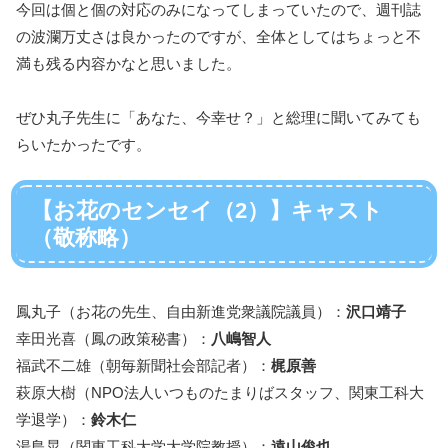
今回は個と個の対応のみになってしまっていたので、週刊誌
の波瀾万丈さは良かったのですが、全体としてはちょっと不
満も残る内容かなと思いました。
ぜひ丸子先生に「あなた、今幸せ？」と総理に聞いてみても
らいたかったです。
【お花のセンセイ（2）】キャスト
（敬称略）
鳳丸子（お花の先生、自由新進党衆議院議員）：
沢口靖子
幸田光喜（鳳の政策秘書）：
八嶋智人
福武不二雄（朝毎新聞社会部記者）：
梶原善
萩原大樹（NPO法人いつものたまりばスタッフ、関東工科大
学退学）：
鈴木仁
湯島晃（関東工科大学大学院教授）：
遠山俊也