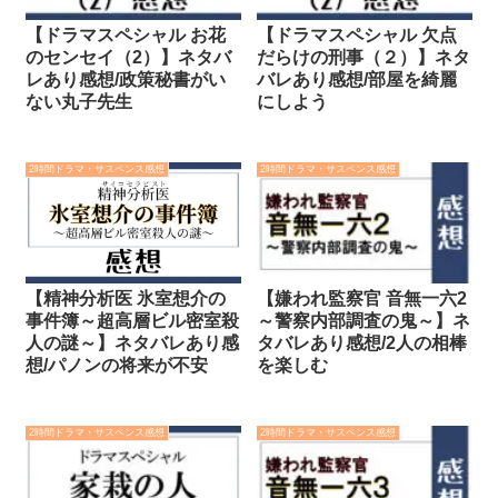
【ドラマスペシャル お花
【ドラマスペシャル 欠点
のセンセイ（2）】ネタバ
だらけの刑事（２）】ネタ
レあり感想/政策秘書がい
バレあり感想/部屋を綺麗
ない丸子先生
にしよう
2時間ドラマ・サスペンス感想
2時間ドラマ・サスペンス感想
【精神分析医 氷室想介の
【嫌われ監察官 音無一六2
事件簿～超高層ビル密室殺
～警察内部調査の鬼～】ネ
人の謎～】ネタバレあり感
タバレあり感想/2人の相棒
想/パノンの将来が不安
を楽しむ
2時間ドラマ・サスペンス感想
2時間ドラマ・サスペンス感想