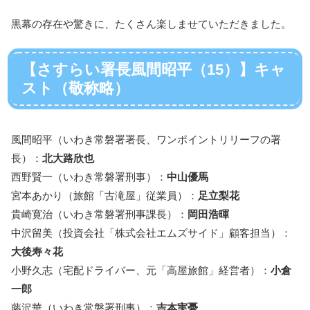
黒幕の存在や驚きに、たくさん楽しませていただきました。
【さすらい署長風間昭平（15）】キャ
スト（敬称略）
風間昭平（いわき常磐署署長、ワンポイントリリーフの署
長）：
北大路欣也
西野賢一（いわき常磐署刑事）：
中山優馬
宮本あかり（旅館「古滝屋」従業員）：
足立梨花
貴崎寛治（いわき常磐署刑事課長）：
岡田浩暉
中沢留美（投資会社「株式会社エムズサイド」顧客担当）：
大後寿々花
小野久志（宅配ドライバー、元「高屋旅館」経営者）：
小倉
一郎
藤沢華（いわき常磐署刑事）：
吉本実憂