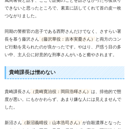
風間署長と話す、ここで証拠のことを話さなかったら後戻り
できないと思ったところで、素直に話してくれて首の皮一枚
つながりました。
同期の警察官の息子である西野さんだけでなく、さすらい署
長を慕う藤沢さん
（藤沢華役：吉本実憂さん）
と両方のコン
ビ行動を見られたのが良かったです。やはり、戸惑う目の多
い中、主人公に好意的な刑事さんがいると癒やされます。
貴崎課長は憎めない
貴崎課長さん
（貴崎寛治役：岡田浩暉さん）
は、排他的で態
度が悪い。にもかかわらず、あまり嫌な人には見えませんで
した。
新沼さん
（新沼義晴役：山本浩司さん）
が自殺濃厚となった