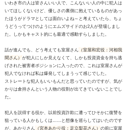
いわき市の人は皆さんいい人で、こんないい人の中に犯人は
いてほしくないけど、優しさの裏側に抱えているものがあっ
たほうがドラマとしては面白いよね～と考えていたら、ちょ
うどうってつけのようにエムズサイドのお2人が登場しまし
た。しかもキャスト的にも最適で感動すらしました。
話が進んでも、どう考えても室屋さん
（室屋和宏役：河相我
聞さん）
が犯人にしか見えなくて、しかも投資資金を持ち逃
げされた被害者ポジションに入ったので、これは室屋さんが
犯人でなければ私は爆発してしまうって感じでした。
ストレートな犯人もいいもんだと思っていたのですが、気が
かりは倉持さんという人物の役割が出てきていないことでし
た。
犯人を説得する役か、以前投資詐欺に遭ってひそかに復讐を
狙っている人かもしくは……と想像を巡らしてはいたのです
が、あかりさん
（宮本あかり役：足立梨花さん）
の前に室屋