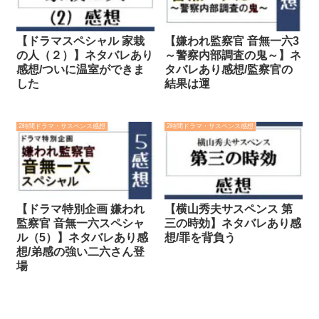
【ドラマスペシャル 家栽
【嫌われ監察官 音無一六3
の人（２）】ネタバレあり
～警察内部調査の鬼～】ネ
感想/ついに温室ができま
タバレあり感想/監察官の
した
結果は運
2時間ドラマ・サスペンス感想
2時間ドラマ・サスペンス感想
【ドラマ特別企画 嫌われ
【横山秀夫サスペンス 第
監察官 音無一六スペシャ
三の時効】ネタバレあり感
ル（5）】ネタバレあり感
想/罪を背負う
想/弟感の強い二六さん登
場