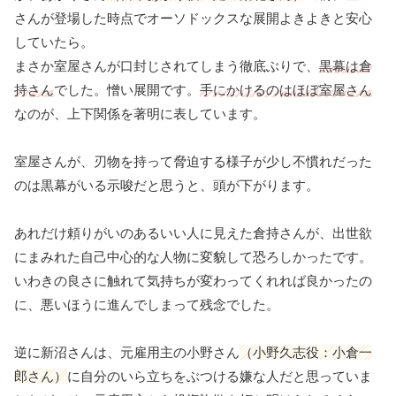
さんが登場した時点でオーソドックスな展開よきよきと安心
していたら。
まさか室屋さんが口封じされてしまう徹底ぶりで、
黒幕は倉
持さん
でした。憎い展開です。
手にかけるのはほぼ室屋さん
なのが、上下関係を著明に表しています。
室屋さんが、刃物を持って脅迫する様子が少し不慣れだった
のは黒幕がいる示唆だと思うと、頭が下がります。
あれだけ頼りがいのあるいい人に見えた倉持さんが、出世欲
にまみれた自己中心的な人物に変貌して恐ろしかったです。
いわきの良さに触れて気持ちが変わってくれれば良かったの
に、悪いほうに進んでしまって残念でした。
逆に新沼さんは、元雇用主の小野さん
（小野久志役：小倉一
郎さん）
に自分のいら立ちをぶつける嫌な人だと思っていま