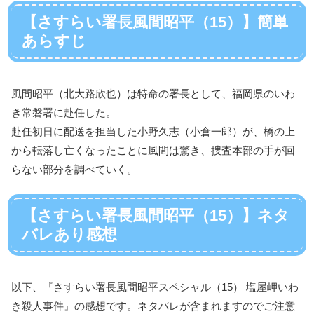
【さすらい署長風間昭平（15）】簡単
あらすじ
風間昭平（北大路欣也）は特命の署長として、福岡県のいわ
き常磐署に赴任した。
赴任初日に配送を担当した小野久志（小倉一郎）が、橋の上
から転落し亡くなったことに風間は驚き、捜査本部の手が回
らない部分を調べていく。
【さすらい署長風間昭平（15）】ネタ
バレあり感想
以下、『さすらい署長風間昭平スペシャル（15） 塩屋岬いわ
き殺人事件』の感想です。ネタバレが含まれますのでご注意