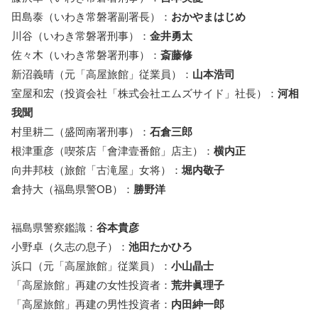
田島泰（いわき常磐署副署長）：
おかやまはじめ
川谷（いわき常磐署刑事）：
金井勇太
佐々木（いわき常磐署刑事）：
斎藤修
新沼義晴（元「高屋旅館」従業員）：
山本浩司
室屋和宏（投資会社「株式会社エムズサイド」社長）：
河相
我聞
村里耕二（盛岡南署刑事）：
石倉三郎
根津重彦（喫茶店「會津壹番館」店主）：
横内正
向井邦枝（旅館「古滝屋」女将）：
堀内敬子
倉持大（福島県警OB）：
勝野洋
福島県警察鑑識：
谷本貴彦
小野卓（久志の息子）：
池田たかひろ
浜口（元「高屋旅館」従業員）：
小山晶士
「高屋旅館」再建の女性投資者：
荒井眞理子
「高屋旅館」再建の男性投資者：
内田紳一郎