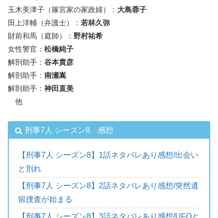
玉木美津子（篠宮家の家政婦）：
大島蓉子
田上洋輔（弁護士）：
若林久弥
財前和馬（庭師）：
野村祐希
女性警官：
松橋純子
解剖助手：
谷本貴彦
解剖助手：
南瀬嵩
解剖助手：
神田直美
他
刑事7人 シーズン8 感想
【刑事7人 シーズン8】1話ネタバレあり感想/出会い
と別れ
【刑事7人 シーズン8】2話ネタバレあり感想/突然遺
留捜査が始まる
【刑事7人 シーズン8】3話ネタバレあり感想/UFOと