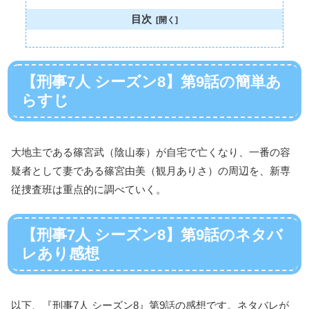
目次
【刑事7人 シーズン8】第9話の簡単あ
らすじ
大地主である篠宮武（陰山泰）が自宅で亡くなり、一番の容
疑者として妻である篠宮由美（観月ありさ）の周辺を、新専
従捜査班は重点的に調べていく。
【刑事7人 シーズン8】第9話のネタバ
レあり感想
以下、『刑事7人 シーズン8』第9話の感想です。ネタバレが