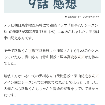
2023.05.17
2022.09.12
テレビ朝日系水曜21時枠にて連続ドラマ『刑事7人 シーズン
8』の第9話が2022年9月7日（水）に放送されました。主演は
東山紀之さんです。
予告で路敏くん
（坂下路敏役：小瀧望さん）
がお休みかと思
っていたら、青山さん
（青山新役：塚本高史さん）
がお休み
でした。
路敏くんがいる中での天樹さん
（天樹悠役：東山紀之さん）
メイン回はシーズン8では初めてな気がしてほっとしました。
天樹さんも路敏くんもちゃんと普通の捜査をしていて良かっ
たです。