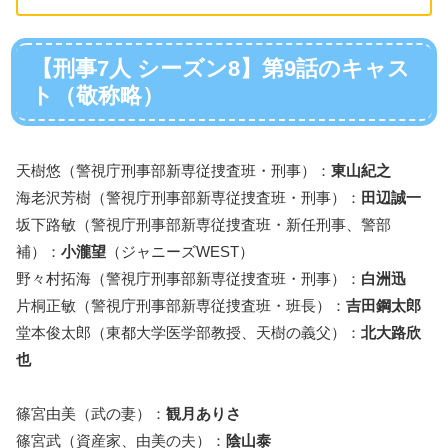
【刑事7人 シーズン8】第9話のキャス
ト（敬称略）
天樹悠（警視庁刑事部新専従捜査班・刑事）：
東山紀之
海老沢芳樹（警視庁刑事部新専従捜査班・刑事）：
田辺誠一
坂下路敏（警視庁刑事部新専従捜査班・新任刑事、警部
補）：
小瀧望
（ジャニーズWEST）
野々村拓海（警視庁刑事部新専従捜査班・刑事）：
白洲迅
片桐正敏（警視庁刑事部新専従捜査班・班長）：
吉田鋼太郎
堂本俊太郎（東都大学医学部教授、天樹の義父）：
北大路欣
也
篠宮由美（武の妻）：
観月ありさ
篠宮武（資産家、由美の夫）：
陰山泰