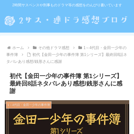
2時間サスペンスや刑事ものドラマ等の感想をのんびり書いています
ホーム
その他ドラマ感想
1～4代目・金田一少年の
事件簿
初代【金田一少年の事件簿 第1シリーズ】最終回8話ネ
タバレあり感想/銭形さんに感謝
初代【金田一少年の事件簿 第1シリーズ】
最終回8話ネタバレあり感想/銭形さんに感
謝
1～4代目・金田一少年の事件簿