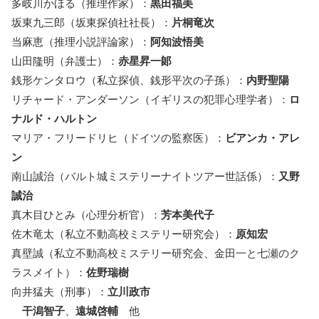
多岐川かほる（推理作家）：
黒田福美
坂東九三郎（坂東探偵社社長）：
片桐竜次
当麻恵（推理小説評論家）：
阿知波悟美
山田隆明（弁護士）：
赤星昇一郞
銭形ケンタロウ（私立探偵、銭形平次の子孫）：
内野聖陽
リチャード・アンダーソン（イギリスの犯罪心理学者）：
ロ
ナルド・ハルトン
マリア・フリードリヒ（ドイツの監察医）：
ビアンカ・アレ
ン
南山誠治（バルト城ミステリーナイトツアー世話係）：
又野
誠治
真木目ひとみ（心理分析官）：
芳本美代子
佐木竜太（私立不動高校ミステリー研究会）：
原知宏
真壁誠（私立不動高校ミステリー研究会、金田一と七瀬のク
ラスメイト）：
佐野瑞樹
向井猛夫（刑事）：
立川政市
干潟智子
、
遠城啓輔
他