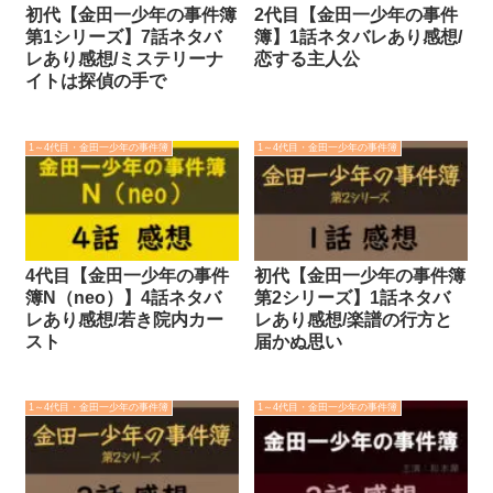
初代【金田一少年の事件簿
2代目【金田一少年の事件
第1シリーズ】7話ネタバ
簿】1話ネタバレあり感想/
レあり感想/ミステリーナ
恋する主人公
イトは探偵の手で
1～4代目・金田一少年の事件簿
1～4代目・金田一少年の事件簿
4代目【金田一少年の事件
初代【金田一少年の事件簿
簿N（neo）】4話ネタバ
第2シリーズ】1話ネタバ
レあり感想/若き院内カー
レあり感想/楽譜の行方と
スト
届かぬ思い
1～4代目・金田一少年の事件簿
1～4代目・金田一少年の事件簿