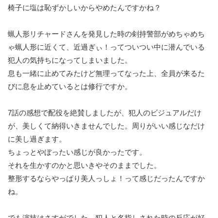
椅子に塩は恥ずかしいからやめたんですかね？
蝋人形リチャードさんを発見した時の剣持警部がめちゃめち
ゃ蝋人形に近くて、近過ぎぃ！ってついつい中に潜んでいる
犯人の気持ちになってしまいました。
息も一緒に止めてみたけど無理ってなった上、全員が来るた
びに息を止めているとは修行ですか。
7話の感想で配役を絶賛しましたが、犯人のビジュアルだけ
が、美しくて納得いきませんでした。周りがいい感じなだけ
に美し過ぎます。
ちょっとやぼったい感じが良かったです。
それを生かすのかと思いきやそのままでした。
整形するならやっぱり美人っしょ！って感じだったんですか
ね。
でも演技はさすがでした。犯人と名指しされた時の反応が好