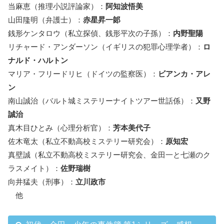
当麻恵（推理小説評論家）：
阿知波悟美
山田隆明（弁護士）：
赤星昇一郞
銭形ケンタロウ（私立探偵、銭形平次の子孫）：
内野聖陽
リチャード・アンダーソン（イギリスの犯罪心理学者）：
ロ
ナルド・ハルトン
マリア・フリードリヒ（ドイツの監察医）：
ビアンカ・アレ
ン
南山誠治（バルト城ミステリーナイトツアー世話係）：
又野
誠治
真木目ひとみ（心理分析官）：
芳本美代子
佐木竜太（私立不動高校ミステリー研究会）：
原知宏
真壁誠（私立不動高校ミステリー研究会、金田一と七瀬のク
ラスメイト）：
佐野瑞樹
向井猛夫（刑事）：
立川政市
他