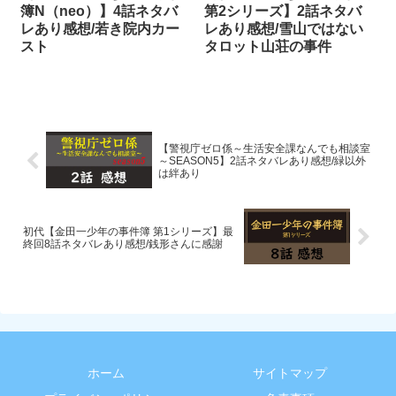
簿N（neo）】4話ネタバ
第2シリーズ】2話ネタバ
レあり感想/若き院内カー
レあり感想/雪山ではない
スト
タロット山荘の事件
【警視庁ゼロ係～生活安全課なんでも相談室
～SEASON5】2話ネタバレあり感想/緑以外
は絆あり
初代【金田一少年の事件簿 第1シリーズ】最
終回8話ネタバレあり感想/銭形さんに感謝
ホーム
サイトマップ