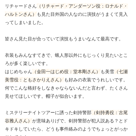
リチャードさん
（リチャード・アンダーソン役：ロナルド・
ハルトンさん）
も見た目外国の人なのに演技がうまくて見入
ってしまいました。
皆さん見た目が合っていて演技もうまいなんて最高です。
衣装もみんなすてきで、蝋人形以外にもじっくり見たいとこ
ろが多く楽しいです。
はじめちゃん
（金田一はじめ役：堂本剛さん）
も美雪
（七瀬
美雪役：ともさかりえさん）
も好みの衣装でうれしいです。
何でこんな格好をしなきゃならないんだと言わず、たくさん
見せてほしいです。帽子が似合います。
ミステリーナイトツアーに誘った剣持警部
（剣持勇役：古尾
谷雅人さん）
が意味ありげで、剣持警部が犯人説ある？とド
キドキしていたら、どうも事件絡みのようでちょっとがっか