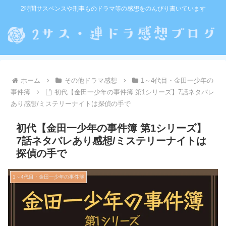
2時間サスペンスや刑事ものドラマ等の感想をのんびり書いています
ホーム
その他ドラマ感想
1～4代目・金田一少年の
事件簿
初代【金田一少年の事件簿 第1シリーズ】7話ネタバレ
あり感想/ミステリーナイトは探偵の手で
初代【金田一少年の事件簿 第1シリーズ】
7話ネタバレあり感想/ミステリーナイトは
探偵の手で
1～4代目・金田一少年の事件簿