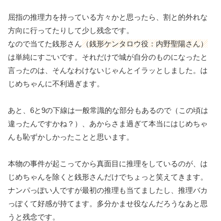
屈指の推理力を持っている方々かと思ったら、割と的外れな
方向に行ってたりして少し残念です。
なので当てた銭形さん
（銭形ケンタロウ役：内野聖陽さん）
は単純にすごいです。それだけで城が自分のものになったと
言ったのは、そんなわけないじゃんとイラッとしました。は
じめちゃんに不利過ぎます。
あと、6と9の下線は一般常識的な部分もあるので（この頃は
違ったんですかね？）、あからさま過ぎて本当にはじめちゃ
んも恥ずかしかったことと思います。
本物の事件が起こってから真面目に推理をしているのが、は
じめちゃんを除くと銭形さんだけでちょっと笑えてきます。
ナンパっぽい人ですが最初の推理も当てましたし、推理バカ
っぽくて好感が持てます。多分かませ役なんだろうなあと思
うと残念です。