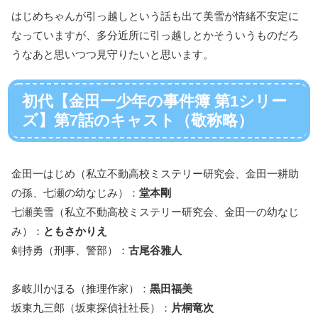
はじめちゃんが引っ越しという話も出て美雪が情緒不安定に
なっていますが、多分近所に引っ越しとかそういうものだろ
うなあと思いつつ見守りたいと思います。
初代【金田一少年の事件簿 第1シリー
ズ】第7話のキャスト（敬称略）
金田一はじめ（私立不動高校ミステリー研究会、金田一耕助
の孫、七瀬の幼なじみ）：
堂本剛
七瀬美雪（私立不動高校ミステリー研究会、金田一の幼なじ
み）：
ともさかりえ
剣持勇（刑事、警部）：
古尾谷雅人
多岐川かほる（推理作家）：
黒田福美
坂東九三郎（坂東探偵社社長）：
片桐竜次