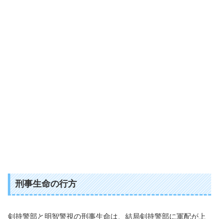
刑事生命の行方
剣持警部と明智警視の刑事生命は、結局剣持警部に軍配が上