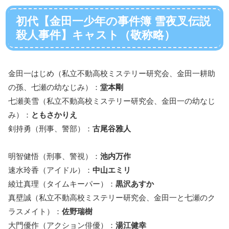
初代【金田一少年の事件簿 雪夜叉伝説
殺人事件】キャスト（敬称略）
金田一はじめ（私立不動高校ミステリー研究会、金田一耕助
の孫、七瀬の幼なじみ）：
堂本剛
七瀬美雪（私立不動高校ミステリー研究会、金田一の幼なじ
み）：
ともさかりえ
剣持勇（刑事、警部）：
古尾谷雅人
明智健悟（刑事、警視）：
池内万作
速水玲香（アイドル）：
中山エミリ
綾辻真理（タイムキーパー）：
黒沢あすか
真壁誠（私立不動高校ミステリー研究会、金田一と七瀬のク
ラスメイト）：
佐野瑞樹
大門優作（アクション俳優）：
湯江健幸