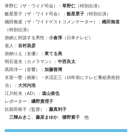
草野仁（ザ・ワイド司会）：
草野仁
（特別出演）
飯星景子（ザ・ワイド司会）：
飯星景子
（特別出演）
織田無道（ザ・ワイドゲストコメンテーター）：
織田無道
（特別出演）
加納と対談する男性：
小倉淳
（日本テレビ）
老人：
谷村昌彦
加納りえ（女優）：
東てる美
明石道夫（カメラマン）：
中西良太
髙田洋一（音響）：
加藤善博
氷室一聖（画家）・水沼正三（10年前にテレビ番組美術担
当）：
大河内浩
江川松夫（AD）：
遠山俊也
レポーター：
磯野貴理子
比留田裕子（監督）：
藤真利子
三輝みきこ
、
藤原まゆか
、
梛野素子
他