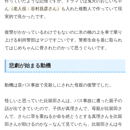
作っていたような記憶ですが、ドラマでは鬼火のおじいちゃ
ん
（老人役：谷村昌彦さん）
も入れた複数人で作っていて現
実的で良かったです。
復讐がかかっているわけでもないのに氷の橋の上を車で乗り
上げる剣持警部はマジですごいです。警察生命を盾に取られ
てはじめちゃんに脅されたのかって思うぐらいです。
悲劇が始まる動機
動機は昔バス事故で見殺しにされた母親の復讐でした。
怪しいと思っていた比留田さんは、バス事故に遭った親子の
話が出てきていたので、子供が真理さんで、母親が比留田さ
んで、さらに罪を重ねるか命を絶とうとする真理さんを比留
田さんが助けるのかな～なんて見ていたら、比留田さんは今