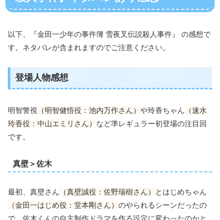
以下、『金田一少年の事件簿 雪夜叉伝説殺人事件』 の感想で
す。ネタバレが含まれますのでご注意ください。
登場人物感想
明智警視
（明智健悟役：池内万作さん）
や玲香ちゃん
（速水
玲香役：中山エミリさん）
など準レギュラー初登場の注目回
です。
真壁＞佐木
最初、真壁さん
（真壁誠役：佐野瑞樹さん）
とはじめちゃん
（金田一はじめ役：堂本剛さん）
のやられるシーンだったの
で、佐木くんの自主制作ドラマを作る設定に変わったのかと