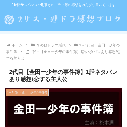
2時間サスペンスや刑事ものドラマ等の感想をのんびり書いています
ホーム
その他ドラマ感想
1～4代目・金田一少年の
事件簿
2代目【金田一少年の事件簿】1話ネタバレあり感想/恋
する主人公
2代目【金田一少年の事件簿】1話ネタバレ
あり感想/恋する主人公
1～4代目・金田一少年の事件簿