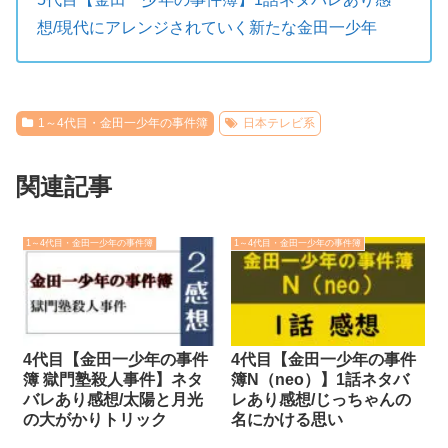
想/現代にアレンジされていく新たな金田一少年
1～4代目・金田一少年の事件簿
日本テレビ系
関連記事
1～4代目・金田一少年の事件簿
1～4代目・金田一少年の事件簿
4代目【金田一少年の事件
4代目【金田一少年の事件
簿 獄門塾殺人事件】ネタ
簿N（neo）】1話ネタバ
バレあり感想/太陽と月光
レあり感想/じっちゃんの
の大がかりトリック
名にかける思い