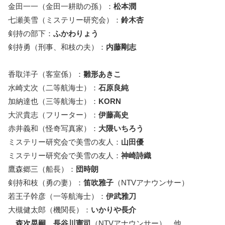
金田一一（金田一耕助の孫）：
松本潤
七瀬美雪（ミステリー研究会）：
鈴木杏
剣持の部下：
ふかわりょう
剣持勇（刑事、和枝の夫）：
内藤剛志
香取洋子（客室係）：
雛形あきこ
水崎丈次（二等航海士）：
石原良純
加納達也（三等航海士）：
KORN
大沢貴志（フリーター）：
伊藤高史
赤井義和（怪奇写真家）：
大隈いちろう
ミステリー研究会で美雪の友人：
山田優
ミステリー研究会で美雪の友人：
神崎詩織
鷹森郷三（船長）：
団時朗
剣持和枝（勇の妻）：
笛吹雅子
（NTVアナウンサー）
若王子幹彦（一等航海士）：
伊武雅刀
大槻健太郎（機関長）：
いかりや長介
森次晃嗣
、
長谷川憲司
（NTVアナウンサー） 他