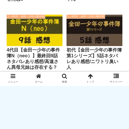
1～4代目・金田一少年の事件簿
1～4代目・金田一少年の事件簿
4代目【金田一少年の事件
初代【金田一少年の事件簿
簿N（neo）】最終回9話
第1シリーズ】5話ネタバ
ネタバレあり感想/高遠さ
レあり感想/ニワトリ臭い
ん異母兄妹は存在する？
人
メニュー
ホーム
検索
トップ
サイドバー
【警部補・古畑任三郎 第1シリーズ】6話ネ
タバレあり感想/決意の追悼のレクイエムを聞
きたかった
2代目【金田一少年の事件簿】2話ネタバレあ