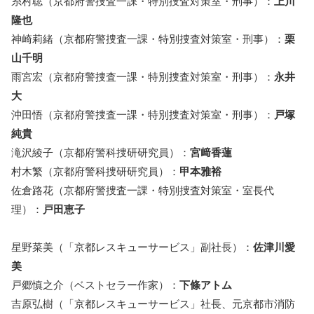
糸村聡（京都府警捜査一課・特別捜査対策室・刑事）：
上川
隆也
神崎莉緒（京都府警捜査一課・特別捜査対策室・刑事）：
栗
山千明
雨宮宏（京都府警捜査一課・特別捜査対策室・刑事）：
永井
大
沖田悟（京都府警捜査一課・特別捜査対策室・刑事）：
戸塚
純貴
滝沢綾子（京都府警科捜研研究員）：
宮﨑香蓮
村木繁（京都府警科捜研研究員）：
甲本雅裕
佐倉路花（京都府警捜査一課・特別捜査対策室・室長代
理）：
戸田恵子
星野菜美（「京都レスキューサービス」副社長）：
佐津川愛
美
戸郷慎之介（ベストセラー作家）：
下條アトム
吉原弘樹（「京都レスキューサービス」社長、元京都市消防