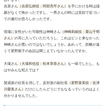
吉原さん
（吉原弘樹役：阿部亮平さん）
を手にかける時は躊
躇がなくて怖かったですし、一男さんの時には笑顔で近づい
ての遂行が恐ろしかったです。
現場に女性がいた可能性は神崎さん
（神崎莉緒役：栗山千明
さん）
の耳に入っていただろうし、これはピンと来なかった
神崎さんが悪いのではないでしょうか。あれって、距離が遠
くて星野親子の会話は聞こえていなかったんですか。
大場さん
（大場和也役：松本享恭さん）
も一味でしたし、も
はやみんな犯人では？
賛成派の社長を消して、反対派の副社長
（星野菜美役：佐津
川愛美さん）
だけにしたらどうにでもなるっていうのはよく
分かりませんでした。