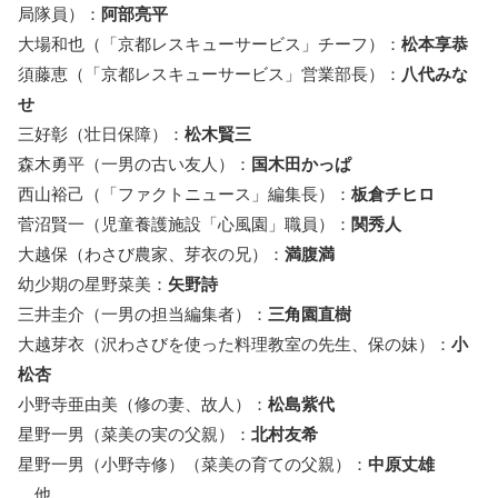
局隊員）：
阿部亮平
大場和也（「京都レスキューサービス」チーフ）：
松本享恭
須藤恵（「京都レスキューサービス」営業部長）：
八代みな
せ
三好彰（壮日保障）：
松木賢三
森木勇平（一男の古い友人）：
国木田かっぱ
西山裕己（「ファクトニュース」編集長）：
板倉チヒロ
菅沼賢一（児童養護施設「心風園」職員）：
関秀人
大越保（わさび農家、芽衣の兄）：
満腹満
幼少期の星野菜美：
矢野詩
三井圭介（一男の担当編集者）：
三角園直樹
大越芽衣（沢わさびを使った料理教室の先生、保の妹）：
小
松杏
小野寺亜由美（修の妻、故人）：
松島紫代
星野一男（菜美の実の父親）：
北村友希
星野一男（小野寺修）（菜美の育ての父親）：
中原丈雄
他