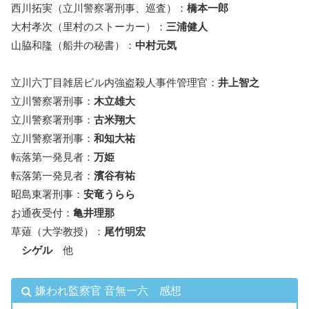
西川拓実（立川警察署刑事、巡査）：
橋本一郎
大村孝次（里村のストーカー）：
三浦健人
山脇和隆（船井の秘書）：
中村元気
立川六丁目雑居ビル内強盗殺人事件管理官：
井上智之
立川警察署刑事：
木立雄大
立川警察署刑事：
古米翔大
立川警察署刑事：
和知大祐
転落第一発見者：
万姫
転落第一発見者：
濱谷有祐
昭島東署刑事：
安竜うらら
お通夜受付：
亀井理那
草薙（大学教授）：
尾竹明宏
シゲル
他
嫌われ監察官 音無一六 感想