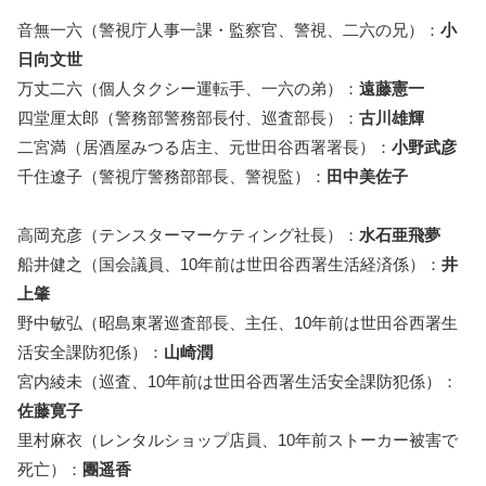
音無一六（警視庁人事一課・監察官、警視、二六の兄）：
小
日向文世
万丈二六（個人タクシー運転手、一六の弟）：
遠藤憲一
四堂厘太郎（警務部警務部長付、巡査部長）：
古川雄輝
二宮満（居酒屋みつる店主、元世田谷西署署長）：
小野武彦
千住遼子（警視庁警務部部長、警視監）：
田中美佐子
高岡充彦（テンスターマーケティング社長）：
水石亜飛夢
船井健之（国会議員、10年前は世田谷西署生活経済係）：
井
上肇
野中敏弘（昭島東署巡査部長、主任、10年前は世田谷西署生
活安全課防犯係）：
山崎潤
宮内綾未（巡査、10年前は世田谷西署生活安全課防犯係）：
佐藤寛子
里村麻衣（レンタルショップ店員、10年前ストーカー被害で
死亡）：
團遥香