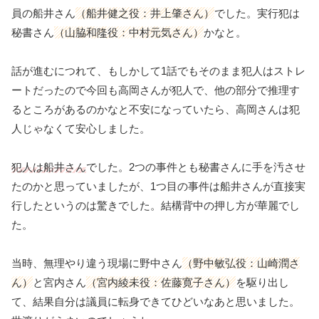
員の船井さん
（船井健之役：井上肇さん）
でした。実行犯は
秘書さん
（山脇和隆役：中村元気さん）
かなと。
話が進むにつれて、もしかして1話でもそのまま犯人はストレ
ートだったので今回も高岡さんが犯人で、他の部分で推理す
るところがあるのかなと不安になっていたら、高岡さんは犯
人じゃなくて安心しました。
犯人は船井さん
でした。2つの事件とも秘書さんに手を汚させ
たのかと思っていましたが、1つ目の事件は船井さんが直接実
行したというのは驚きでした。結構背中の押し方が華麗でし
た。
当時、無理やり違う現場に野中さん
（野中敏弘役：山崎潤さ
ん）
と宮内さん
（宮内綾未役：佐藤寛子さん）
を駆り出し
て、結果自分は議員に転身できてひどいなあと思いました。