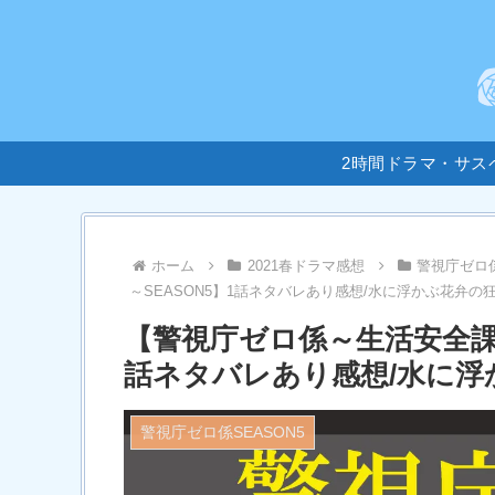
2時間ドラマ・サス
ホーム
2021春ドラマ感想
警視庁ゼロ係
～SEASON5】1話ネタバレあり感想/水に浮かぶ花弁の
【警視庁ゼロ係～生活安全課な
話ネタバレあり感想/水に浮
警視庁ゼロ係SEASON5