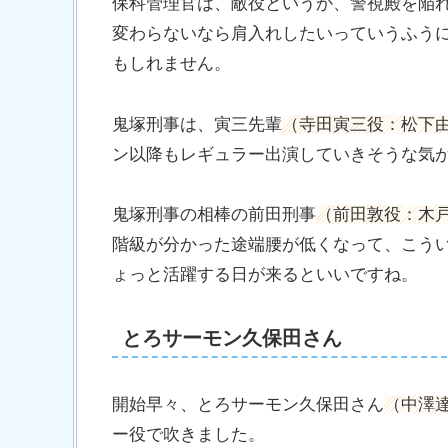
保科管理官は、敵役というか、警視殿を陥
変わらないなら肩入れしたいっていうふう
もしれません。
鬼塚刑事は、寅三先輩
（寺田寅三役：松下
ン以降もレギュラー出演していきそうな気
鬼塚刑事の相棒の前田刑事
（前田敦役：木
階級が分かった途端腰が低くなって、こう
ょっと活躍する日が来るといいですね。
とろサーモン久保田さん
開始早々、とろサーモン久保田さん
（中澤
ー役で吹きました。