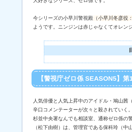
大好きなシリーズ、ゼロ係です。
今シリーズの小早川警視殿
（小早川冬彦役
ようです。ニンジンは赤じゃなくてオレン
【警視庁ゼロ係 SEASON5】
人気俳優と人気上昇中のアイドル・鳩山茜
辛口コメンテーターが次々と殺されていく
杉並中央署なんでも相談室、通称ゼロ係の
（松下由樹）は、管理官である保科玲（中