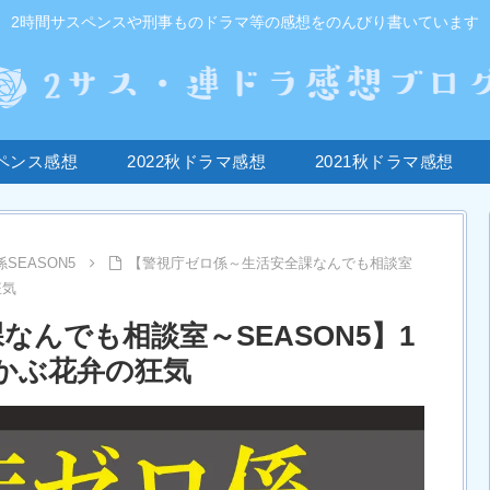
2時間サスペンスや刑事ものドラマ等の感想をのんびり書いています
ペンス感想
2022秋ドラマ感想
2021秋ドラマ感想
SEASON5
【警視庁ゼロ係～生活安全課なんでも相談室
狂気
んでも相談室～SEASON5】1
かぶ花弁の狂気