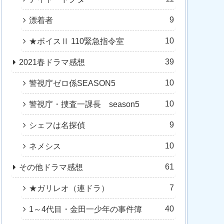
9
漂着者
10
★ボイスⅡ 110緊急指令室
39
2021春ドラマ感想
10
警視庁ゼロ係SEASON5
10
警視庁・捜査一課長 season5
9
シェフは名探偵
10
ネメシス
61
その他ドラマ感想
7
★ガリレオ（連ドラ）
40
1～4代目・金田一少年の事件簿