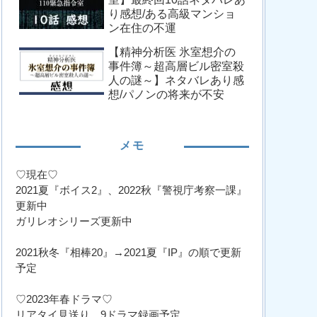
り感想/ある高級マンショ
ン在住の不運
【精神分析医 氷室想介の
事件簿～超高層ビル密室殺
人の謎～】ネタバレあり感
想/パノンの将来が不安
メモ
♡現在♡
2021夏『ボイス2』、2022秋『警視庁考察一課』
更新中
ガリレオシリーズ更新中
2021秋冬『相棒20』→2021夏『IP』の順で更新
予定
♡2023年春ドラマ♡
リアタイ見送り、9ドラマ録画予定