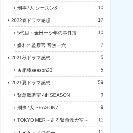
10
刑事7人 シーズン8
17
2022春ドラマ感想
10
5代目・金田一少年の事件簿
7
嫌われ監察官 音無一六
5
2021秋ドラマ感想
5
★相棒season20
59
2021夏ドラマ感想
9
緊急取調室 4th SEASON
9
刑事7人 SEASON7
11
TOKYO MER～走る緊急救命室～
11
ナイト・ドクター