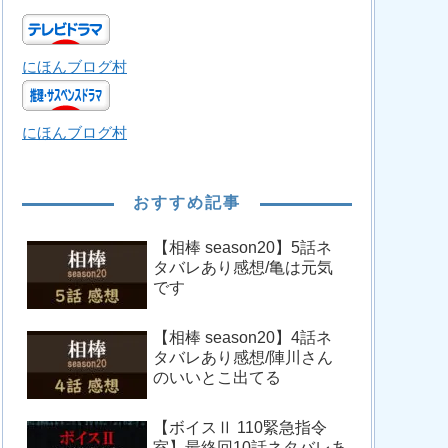
にほんブログ村
にほんブログ村
おすすめ記事
【相棒 season20】5話ネ
タバレあり感想/亀は元気
です
【相棒 season20】4話ネ
タバレあり感想/陣川さん
のいいとこ出てる
【ボイスⅡ 110緊急指令
室】最終回10話ネタバレあ