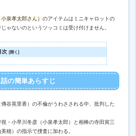
：小泉孝太郎さん）
のアイテムはミニキャロットの
ジじゃないのというツッコミは受け付けません。
目次
第1話の簡単あらすじ
（傳谷英里香）の不倫がうわさされる中、批判した
。
警視・小早川冬彦（小泉孝太郎）と相棒の寺田寅三
山美穂）の指示で捜査に加わる。