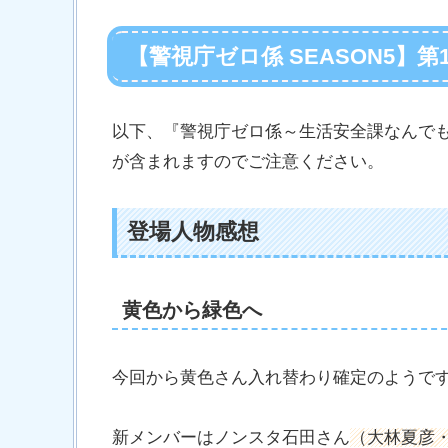
【警視庁ゼロ係 SEASON5】
以下、『警視庁ゼロ係～生活安全課なんでも相
が含まれますのでご注意ください。
登場人物感想
黄色から緑色へ
今回から黄色さん入れ替わり確定のようで
新メンバーはノンスタ石田さん
（大林夏彦