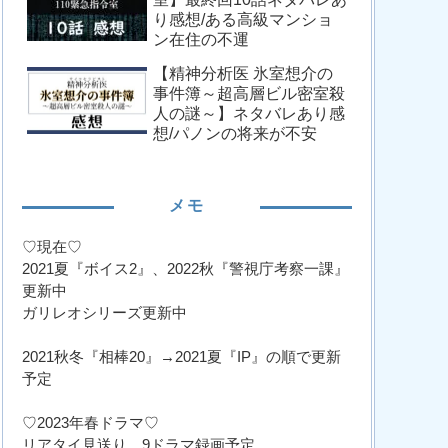
り感想/ある高級マンショ
ン在住の不運
【精神分析医 氷室想介の
事件簿～超高層ビル密室殺
人の謎～】ネタバレあり感
想/パノンの将来が不安
メモ
♡現在♡
2021夏『ボイス2』、2022秋『警視庁考察一課』
更新中
ガリレオシリーズ更新中
2021秋冬『相棒20』→2021夏『IP』の順で更新
予定
♡2023年春ドラマ♡
リアタイ見送り、9ドラマ録画予定