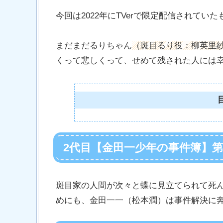
今回は2022年にTVerで限定配信されてい
まだまだるりちゃん
（斑目るり役：柳英里
くって悲しくって、せめて残された人には
2代目【金田一少年の事件簿】
斑目家の人間が次々と蝶に見立てられて死
めにも、金田一一（松本潤）は事件解決に