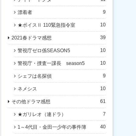
9
漂着者
10
★ボイスⅡ 110緊急指令室
39
2021春ドラマ感想
10
警視庁ゼロ係SEASON5
10
警視庁・捜査一課長 season5
9
シェフは名探偵
10
ネメシス
61
その他ドラマ感想
7
★ガリレオ（連ドラ）
40
1～4代目・金田一少年の事件簿