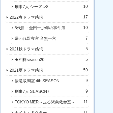
10
刑事7人 シーズン8
17
2022春ドラマ感想
10
5代目・金田一少年の事件簿
7
嫌われ監察官 音無一六
5
2021秋ドラマ感想
5
★相棒season20
59
2021夏ドラマ感想
9
緊急取調室 4th SEASON
9
刑事7人 SEASON7
11
TOKYO MER～走る緊急救命室～
11
ナイト・ドクター