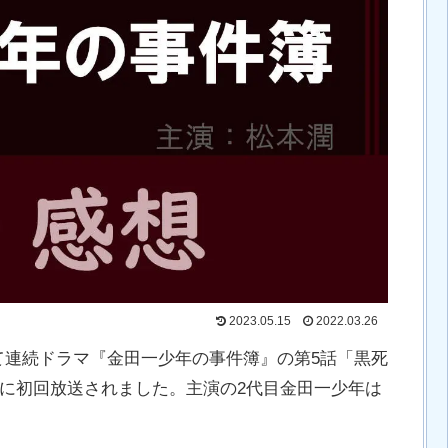
2023.05.15
2022.03.26
て連続ドラマ『金田一少年の事件簿』の第5話「黒死
土）に初回放送されました。主演の2代目金田一少年は