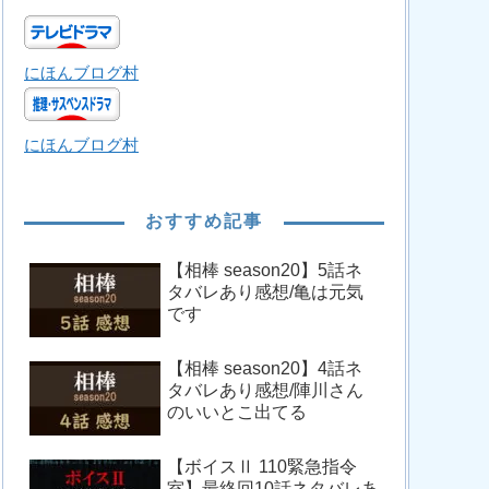
にほんブログ村
にほんブログ村
おすすめ記事
【相棒 season20】5話ネ
タバレあり感想/亀は元気
です
【相棒 season20】4話ネ
タバレあり感想/陣川さん
のいいとこ出てる
【ボイスⅡ 110緊急指令
室】最終回10話ネタバレあ