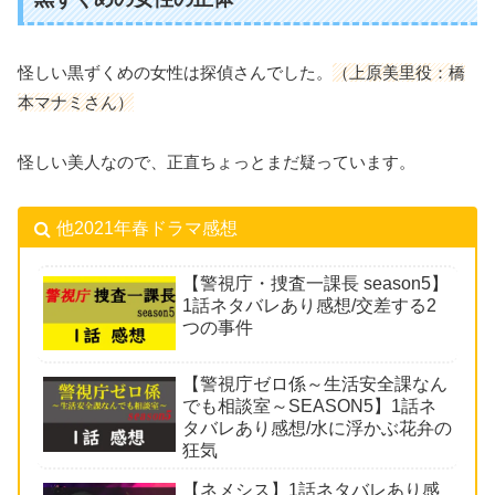
怪しい黒ずくめの女性は探偵さんでした。
（上原美里役：橋
本マナミさん）
怪しい美人なので、正直ちょっとまだ疑っています。
他2021年春ドラマ感想
【警視庁・捜査一課長 season5】
1話ネタバレあり感想/交差する2
つの事件
【警視庁ゼロ係～生活安全課なん
でも相談室～SEASON5】1話ネ
タバレあり感想/水に浮かぶ花弁の
狂気
【ネメシス】1話ネタバレあり感