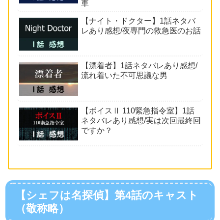
車
【ナイト・ドクター】1話ネタバ
レあり感想/夜専門の救急医のお話
【漂着者】1話ネタバレあり感想/
流れ着いた不可思議な男
【ボイスⅡ 110緊急指令室】1話
ネタバレあり感想/実は次回最終回
ですか？
【シェフは名探偵】第4話のキャスト
（敬称略）