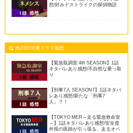
想/好みドストライクの探偵物語
他2021年夏ドラマ感想
【緊急取調室 4th SEASON】1話
ネタバレあり感想/不自然な乗っ取
り
【刑事7人 SEASON7】1話ネタバ
レあり感想/新たな「刑事7
人」？！
【TOKYO MER～走る緊急救命室
～】1話ネタバレあり感想/安全度
外視の医師が引っ張る、走るオペ