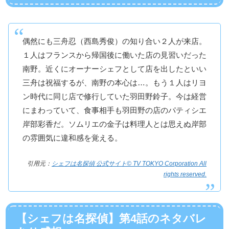
偶然にも三舟忍（西島秀俊）の知り合い２人が来店。
１人はフランスから帰国後に働いた店の見習いだった
南野。近くにオーナーシェフとして店を出したといい
三舟は祝福するが、南野の本心は…。もう１人はリヨ
ン時代に同じ店で修行していた羽田野鈴子。今は経営
にまわっていて、食事相手も羽田野の店のパティシエ
岸部彩香だ。ソムリエの金子は料理人とは思えぬ岸部
の雰囲気に違和感を覚える。
引用元：
シェフは名探偵 公式サイト© TV TOKYO Corporation All
rights reserved.
【シェフは名探偵】第4話のネタバレ