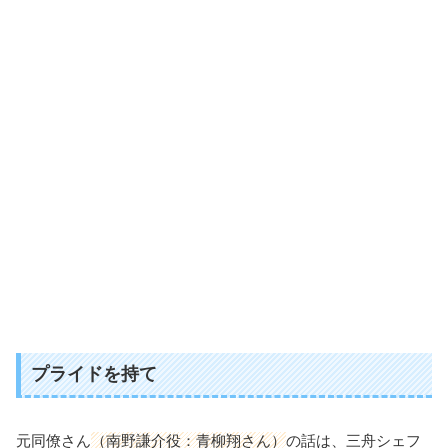
プライドを持て
元同僚さん
（南野謙介役：青柳翔さん）
の話は、三舟シェフ