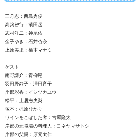
三舟忍：西島秀俊
高築智行：濱田岳
志村洋二：神尾佑
金子ゆき：石井杏奈
上原美里：橋本マナミ
ゲスト
南野謙介：青柳翔
羽田野鈴子：澤田育子
岸部彩香：イシヅカユウ
松平：土居志央梨
塚本：梶原ひかり
ワインをこぼした客：古屋隆太
岸部の元職場の料理人：ヨネヤマサトシ
岸部の父親：原元太仁