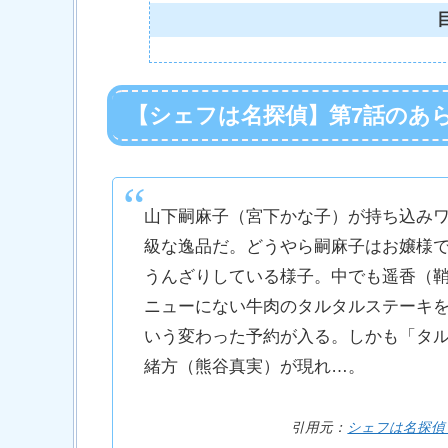
【シェフは名探偵】第7話のあ
山下嗣麻子（宮下かな子）が持ち込み
級な逸品だ。どうやら嗣麻子はお嬢様
うんざりしている様子。中でも遥香（
ニューにない牛肉のタルタルステーキ
いう変わった予約が入る。しかも「タ
緒方（熊谷真実）が現れ…。
引用元：
シェフは名探偵 公式サイ