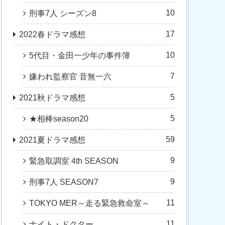
10
刑事7人 シーズン8
17
2022春ドラマ感想
10
5代目・金田一少年の事件簿
7
嫌われ監察官 音無一六
5
2021秋ドラマ感想
5
★相棒season20
59
2021夏ドラマ感想
9
緊急取調室 4th SEASON
9
刑事7人 SEASON7
11
TOKYO MER～走る緊急救命室～
11
ナイト・ドクター