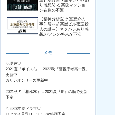
り感想/ある高級マンショ
ン在住の不運
【精神分析医 氷室想介の
事件簿～超高層ビル密室殺
人の謎～】ネタバレあり感
想/パノンの将来が不安
メモ
♡現在♡
2021夏『ボイス2』、2022秋『警視庁考察一課』
更新中
ガリレオシリーズ更新中
2021秋冬『相棒20』→2021夏『IP』の順で更新
予定
♡2023年春ドラマ♡
リアタイ見送り、9ドラマ録画予定