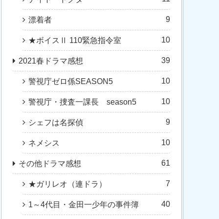
9
漂着者
10
★ボイスⅡ 110緊急指令室
39
2021春ドラマ感想
10
警視庁ゼロ係SEASON5
10
警視庁・捜査一課長 season5
9
シェフは名探偵
10
ネメシス
61
その他ドラマ感想
7
★ガリレオ（連ドラ）
40
1～4代目・金田一少年の事件簿