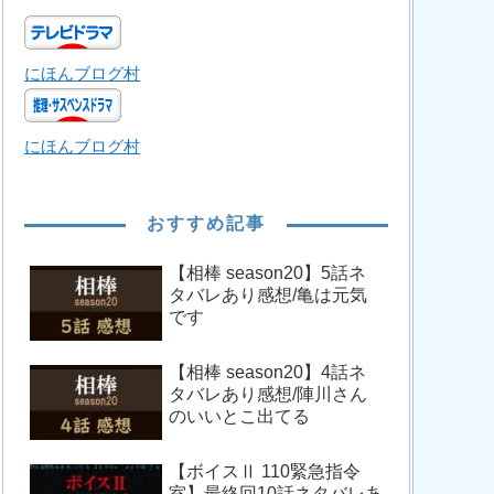
にほんブログ村
にほんブログ村
おすすめ記事
【相棒 season20】5話ネ
タバレあり感想/亀は元気
です
【相棒 season20】4話ネ
タバレあり感想/陣川さん
のいいとこ出てる
【ボイスⅡ 110緊急指令
室】最終回10話ネタバレあ