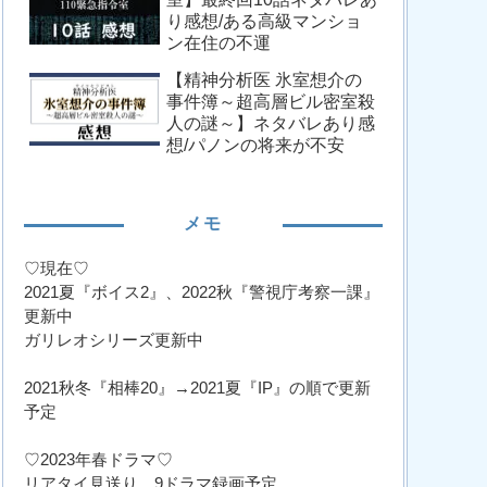
り感想/ある高級マンショ
ン在住の不運
【精神分析医 氷室想介の
事件簿～超高層ビル密室殺
人の謎～】ネタバレあり感
想/パノンの将来が不安
メモ
♡現在♡
2021夏『ボイス2』、2022秋『警視庁考察一課』
更新中
ガリレオシリーズ更新中
2021秋冬『相棒20』→2021夏『IP』の順で更新
予定
♡2023年春ドラマ♡
リアタイ見送り、9ドラマ録画予定