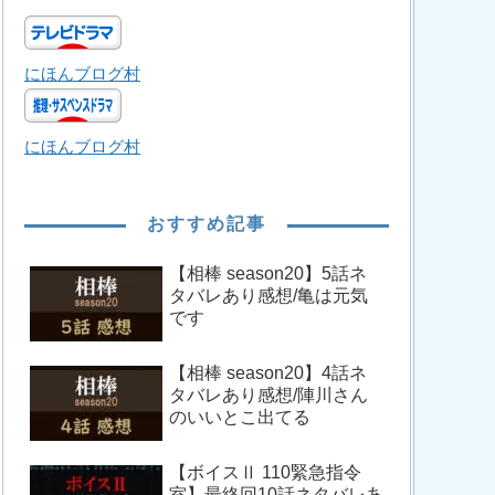
にほんブログ村
にほんブログ村
おすすめ記事
【相棒 season20】5話ネ
タバレあり感想/亀は元気
です
【相棒 season20】4話ネ
タバレあり感想/陣川さん
のいいとこ出てる
【ボイスⅡ 110緊急指令
室】最終回10話ネタバレあ