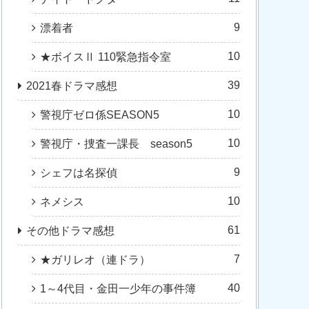
9
漂着者
10
★ボイスⅡ 110緊急指令室
39
2021春ドラマ感想
10
警視庁ゼロ係SEASON5
10
警視庁・捜査一課長 season5
9
シェフは名探偵
10
ネメシス
61
その他ドラマ感想
7
★ガリレオ（連ドラ）
40
1～4代目・金田一少年の事件簿