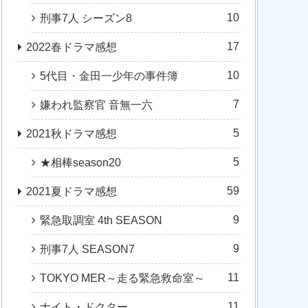
10
刑事7人 シーズン8
17
2022春ドラマ感想
10
5代目・金田一少年の事件簿
7
嫌われ監察官 音無一六
5
2021秋ドラマ感想
5
★相棒season20
59
2021夏ドラマ感想
9
緊急取調室 4th SEASON
9
刑事7人 SEASON7
11
TOKYO MER～走る緊急救命室～
11
ナイト・ドクター