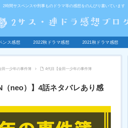
2時間サスペンスや刑事ものドラマ等の感想をのんびり書いています
ペンス感想
2022秋ドラマ感想
2021秋ドラマ感想
・金田一少年の事件簿
4代目【金田一少年の事件簿
N（neo）】4話ネタバレあり感