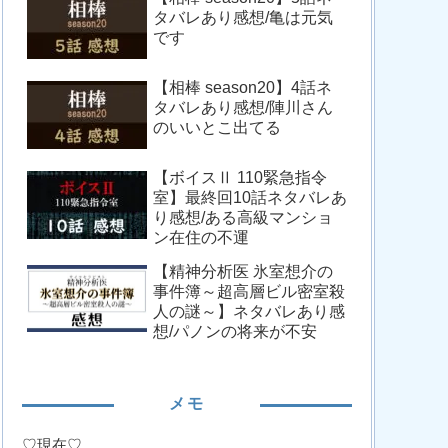
タバレあり感想/亀は元気
です
【相棒 season20】4話ネ
タバレあり感想/陣川さん
のいいとこ出てる
【ボイスⅡ 110緊急指令
室】最終回10話ネタバレあ
り感想/ある高級マンショ
ン在住の不運
【精神分析医 氷室想介の
事件簿～超高層ビル密室殺
人の謎～】ネタバレあり感
想/パノンの将来が不安
メモ
♡現在♡