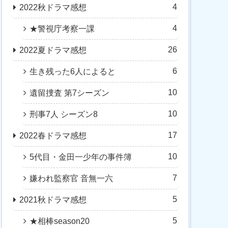
4
2022秋ドラマ感想
4
★警視庁考察一課
26
2022夏ドラマ感想
6
生き残った6人によると
10
遺留捜査 第7シーズン
10
刑事7人 シーズン8
17
2022春ドラマ感想
10
5代目・金田一少年の事件簿
7
嫌われ監察官 音無一六
5
2021秋ドラマ感想
5
★相棒season20