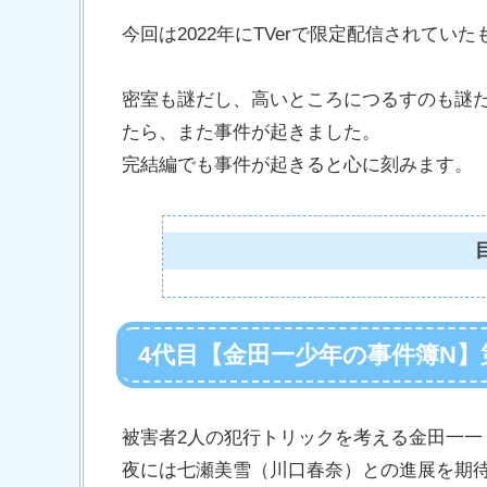
今回は2022年にTVerで限定配信されてい
密室も謎だし、高いところにつるすのも謎
たら、また事件が起きました。
完結編でも事件が起きると心に刻みます。
4代目【金田一少年の事件簿N】
被害者2人の犯行トリックを考える金田一一
夜には七瀬美雪（川口春奈）との進展を期