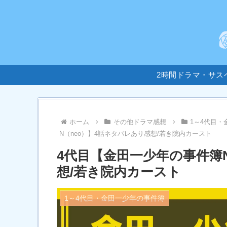
2時間ドラマ・サス
ホーム
その他ドラマ感想
1～4代目
N（neo）】4話ネタバレあり感想/若き院内カースト
4代目【金田一少年の事件簿
想/若き院内カースト
1～4代目・金田一少年の事件簿