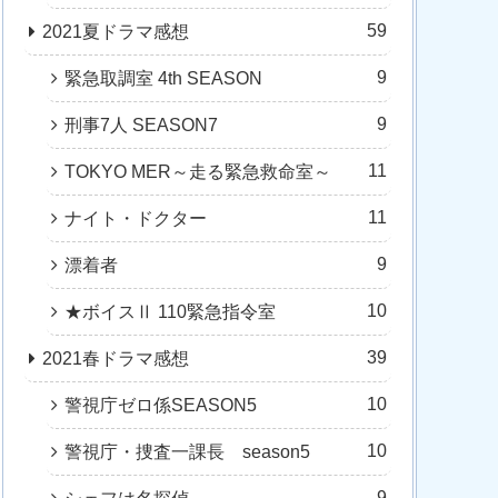
59
2021夏ドラマ感想
9
緊急取調室 4th SEASON
9
刑事7人 SEASON7
11
TOKYO MER～走る緊急救命室～
11
ナイト・ドクター
9
漂着者
10
★ボイスⅡ 110緊急指令室
39
2021春ドラマ感想
10
警視庁ゼロ係SEASON5
10
警視庁・捜査一課長 season5
9