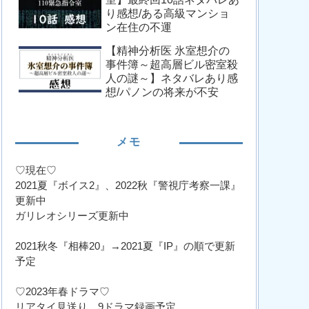
り感想/ある高級マンショ
ン在住の不運
【精神分析医 氷室想介の
事件簿～超高層ビル密室殺
人の謎～】ネタバレあり感
想/パノンの将来が不安
メモ
♡現在♡
2021夏『ボイス2』、2022秋『警視庁考察一課』
更新中
ガリレオシリーズ更新中
2021秋冬『相棒20』→2021夏『IP』の順で更新
予定
♡2023年春ドラマ♡
リアタイ見送り、9ドラマ録画予定