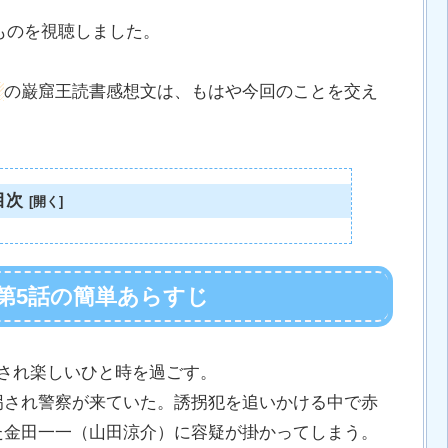
たものを視聴しました。
）
の巌窟王読書感想文は、もはや今回のことを交え
目次
第5話の簡単あらすじ
され楽しいひと時を過ごす。
拐され警察が来ていた。誘拐犯を追いかける中で赤
た金田一一（山田涼介）に容疑が掛かってしまう。