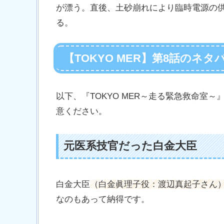
が漂う。直後、土砂崩れにより臨時電源の
る。
【TOKYO MER】第8話のネ
以下、『TOKYO MER～走る緊急救命室
意ください。
元医系技官だった白金大臣
白金大臣
（白金眞理子役：渡辺真起子さん
なのもあって納得です。