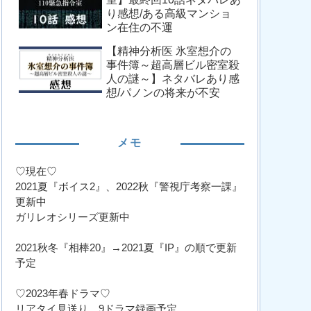
り感想/ある高級マンショ
ン在住の不運
【精神分析医 氷室想介の
事件簿～超高層ビル密室殺
人の謎～】ネタバレあり感
想/パノンの将来が不安
メモ
♡現在♡
2021夏『ボイス2』、2022秋『警視庁考察一課』
更新中
ガリレオシリーズ更新中
2021秋冬『相棒20』→2021夏『IP』の順で更新
予定
♡2023年春ドラマ♡
リアタイ見送り、9ドラマ録画予定