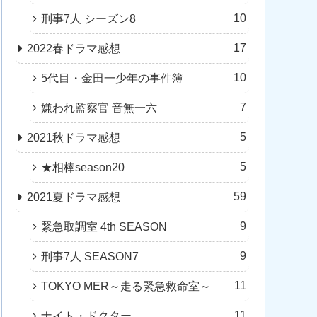
10
刑事7人 シーズン8
17
2022春ドラマ感想
10
5代目・金田一少年の事件簿
7
嫌われ監察官 音無一六
5
2021秋ドラマ感想
5
★相棒season20
59
2021夏ドラマ感想
9
緊急取調室 4th SEASON
9
刑事7人 SEASON7
11
TOKYO MER～走る緊急救命室～
11
ナイト・ドクター