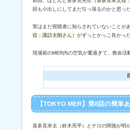
前回、ほとんど喜多見先生
（喜多見幸太役
回も小出しにしてまだ引っ張るのかと思っ
実はまだ視聴者に知らされていないことが
役：諏訪太朗さん）
がずっとかっこ良かっ
現場前のMER内の空気が重過ぎて、救命活
【TOKYO MER】第8話の簡単
喜多見幸太（鈴木亮平）とテロの関係が明