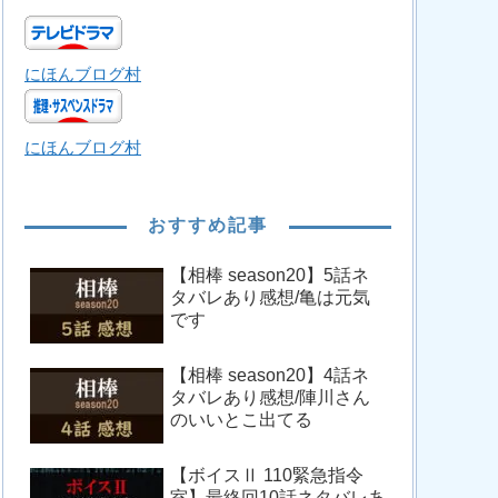
にほんブログ村
にほんブログ村
おすすめ記事
【相棒 season20】5話ネ
タバレあり感想/亀は元気
です
【相棒 season20】4話ネ
タバレあり感想/陣川さん
のいいとこ出てる
【ボイスⅡ 110緊急指令
室】最終回10話ネタバレあ