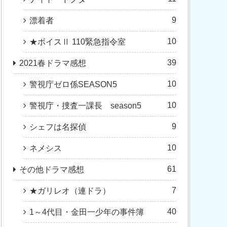
9
漂着者
10
★ボイスⅡ 110緊急指令室
39
2021春ドラマ感想
10
警視庁ゼロ係SEASON5
10
警視庁・捜査一課長 season5
9
シェフは名探偵
10
ネメシス
61
その他ドラマ感想
7
★ガリレオ（連ドラ）
40
1～4代目・金田一少年の事件簿